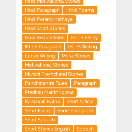
Hindi Motivational Stories
Hindi Paragraph
Hindi Poems
Hindi Poranik Kathaye
Hindi Short Stories
How to Questions
IELTS Essay
IELTS Paragraph
IELTS Writing
Letter Writing
Moral Stories
Motivational Stories
Munshi Premchand Stories
Panchatantra Tales
Paragraph
Pradhan Mantri Yojana
Ramayan Katha
Short Article
Short Essay
Short Paragraph
Short Speech
Short Stories English
Speech