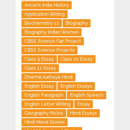
Ancient India History
Application Writing
Biochemistry 12
Biography
Biography Indian Women
CBSE Science Fair Project
CBSE Science Projects
Class 9 Essay
Class 10 Essay
Class 12 Essay
Dharmik kathaye Hindi
English Essay
English Essays
English Paragraph
English Speech
Englisn Letter Writing
Essay
Geography Notes
Hindi Essays
Hindi Moral Stories