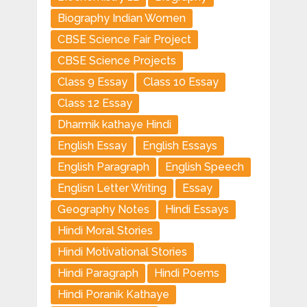
Biography Indian Women
CBSE Science Fair Project
CBSE Science Projects
Class 9 Essay
Class 10 Essay
Class 12 Essay
Dharmik kathaye Hindi
English Essay
English Essays
English Paragraph
English Speech
Englisn Letter Writing
Essay
Geography Notes
Hindi Essays
Hindi Moral Stories
Hindi Motivational Stories
Hindi Paragraph
Hindi Poems
Hindi Poranik Kathaye