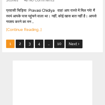
Stories
No Comments
प्रवासी चिड़िया Pravasi Chidiya वाह! आप रास्ते में मिल गये! मैं
स्वयं आपके पास पहुंचने वाला था। नहीं, कोई खास बात नहीं है। आपसे
गपशप करने का मन …
[Continue Reading...]
Posts
1
2
3
4
…
10
Next
pagination