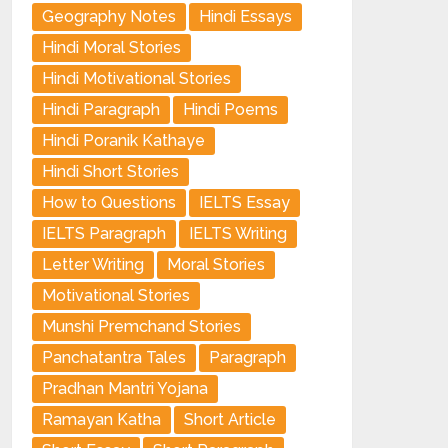
Geography Notes
Hindi Essays
Hindi Moral Stories
Hindi Motivational Stories
Hindi Paragraph
Hindi Poems
Hindi Poranik Kathaye
Hindi Short Stories
How to Questions
IELTS Essay
IELTS Paragraph
IELTS Writing
Letter Writing
Moral Stories
Motivational Stories
Munshi Premchand Stories
Panchatantra Tales
Paragraph
Pradhan Mantri Yojana
Ramayan Katha
Short Article