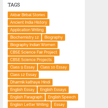
TAGS
Akbar Birbal Stories
Ancient India History
Application Writing
Biochemistry 12
Biography
Biography Indian Women
CBSE Science Fair Project
CBSE Science Projects
Class 9 Essay
Class 10 Essay
Class 12 Essay
Dharmik kathaye Hindi
English Essay
English Essays
English Paragraph
English Speech
Englisn Letter Writing
Essay