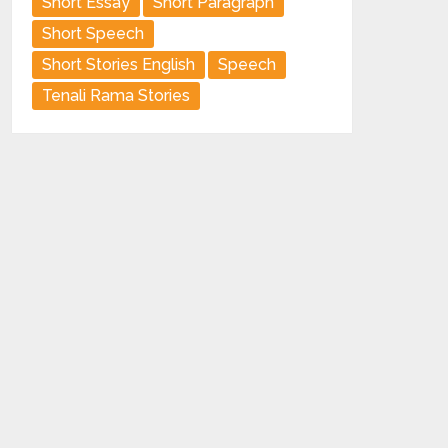
Short Essay
Short Paragraph
Short Speech
Short Stories English
Speech
Tenali Rama Stories