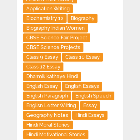
Application Writing
Biochemistry 12
Biography
Biography Indian Women
CBSE Science Fair Project
CBSE Science Projects
Class 9 Essay
Class 10 Essay
Class 12 Essay
Dharmik kathaye Hindi
English Essay
English Essays
English Paragraph
English Speech
Englisn Letter Writing
Essay
Geography Notes
Hindi Essays
Hindi Moral Stories
Hindi Motivational Stories