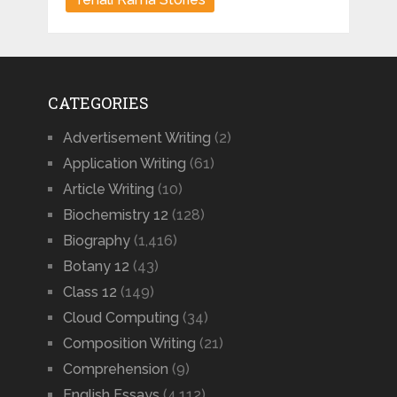
CATEGORIES
Advertisement Writing
(2)
Application Writing
(61)
Article Writing
(10)
Biochemistry 12
(128)
Biography
(1,416)
Botany 12
(43)
Class 12
(149)
Cloud Computing
(34)
Composition Writing
(21)
Comprehension
(9)
English Essays
(4,112)