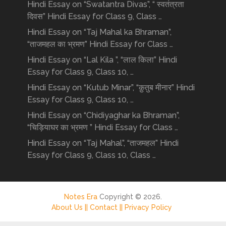
Hindi Essay on “Swatantra Divas”, “ स्वतंत्रता
दिवस” Hindi Essay for Class 9, Class …
Hindi Essay on “Taj Mahal ka Bhraman”,
“ताजमहल का भ्रमण” Hindi Essay for Class …
Hindi Essay on “Lal Kila ”, “लाल किला” Hindi
Essay for Class 9, Class 10, …
Hindi Essay on “Kutub Minar”, “क़ुतुब मीनार” Hindi
Essay for Class 9, Class 10, …
Hindi Essay on “Chidiyaghar ka Bhraman”,
“चिड़ियाघर का भ्रमण ” Hindi Essay for Class …
Hindi Essay on “Taj Mahal”, “ताजमहल” Hindi
Essay for Class 9, Class 10, Class …
Notes Era
Copyright © 2026.
About Us ||
Contact ||
Privacy Policy