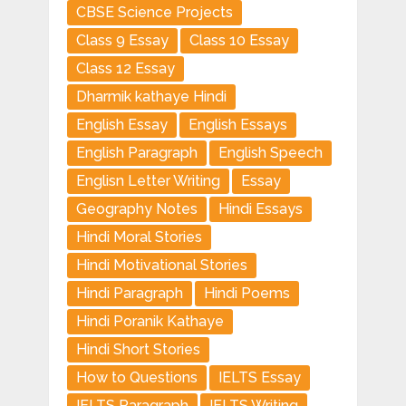
CBSE Science Projects
Class 9 Essay
Class 10 Essay
Class 12 Essay
Dharmik kathaye Hindi
English Essay
English Essays
English Paragraph
English Speech
Englisn Letter Writing
Essay
Geography Notes
Hindi Essays
Hindi Moral Stories
Hindi Motivational Stories
Hindi Paragraph
Hindi Poems
Hindi Poranik Kathaye
Hindi Short Stories
How to Questions
IELTS Essay
IELTS Paragraph
IELTS Writing