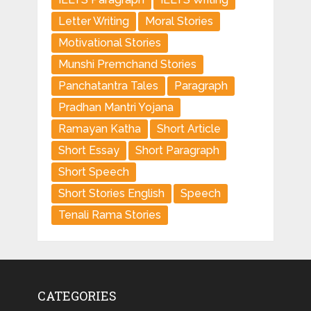
Letter Writing
Moral Stories
Motivational Stories
Munshi Premchand Stories
Panchatantra Tales
Paragraph
Pradhan Mantri Yojana
Ramayan Katha
Short Article
Short Essay
Short Paragraph
Short Speech
Short Stories English
Speech
Tenali Rama Stories
CATEGORIES