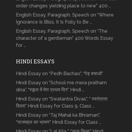
order changes yielding place to new” 400 …
English Essay, Paragraph, Speech on “Where
Ignorance Is Bliss, It Is Folly to Be …
English Essay, Paragraph, Speech on “The
character of a gentleman” 400 Words Essay
for …
HINDI ESSAYS
Hindi Essay on “Pedh Bachao”, “पेड़ बचाओ”
Hindi Essay on “School me mera pratham
dina”, “स्कूल में मेरा प्रथम दिन” Hindi …
Hindi Essay on “Swatantra Divas”, “ स्वतंत्रता
दिवस” Hindi Essay for Class 9, Class …
Hindi Essay on “Taj Mahal ka Bhraman”,
“ताजमहल का भ्रमण” Hindi Essay for Class …
Hindi Essay on “Lal Kila ”, “लाल किला” Hindi