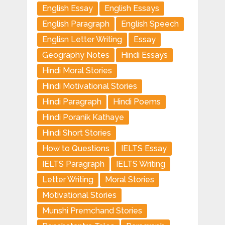
English Essay
English Essays
English Paragraph
English Speech
Englisn Letter Writing
Essay
Geography Notes
Hindi Essays
Hindi Moral Stories
Hindi Motivational Stories
Hindi Paragraph
Hindi Poems
Hindi Poranik Kathaye
Hindi Short Stories
How to Questions
IELTS Essay
IELTS Paragraph
IELTS Writing
Letter Writing
Moral Stories
Motivational Stories
Munshi Premchand Stories