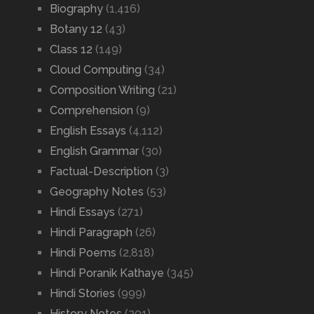
Biography
(1,416)
Botany 12
(43)
Class 12
(149)
Cloud Computing
(34)
Composition Writing
(21)
Comprehension
(9)
English Essays
(4,112)
English Grammar
(30)
Factual-Description
(3)
Geography Notes
(53)
Hindi Essays
(271)
Hindi Paragraph
(26)
Hindi Poems
(2,818)
Hindi Poranik Kathaye
(345)
Hindi Stories
(999)
History Notes
(201)