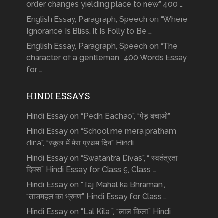
order changes yielding place to new” 400 …
English Essay, Paragraph, Speech on “Where
Ignorance Is Bliss, It Is Folly to Be …
English Essay, Paragraph, Speech on “The
character of a gentleman” 400 Words Essay
for …
HINDI ESSAYS
Hindi Essay on “Pedh Bachao”, “पेड़ बचाओ”
Hindi Essay on “School me mera pratham
dina”, “स्कूल में मेरा प्रथम दिन” Hindi …
Hindi Essay on “Swatantra Divas”, “ स्वतंत्रता
दिवस” Hindi Essay for Class 9, Class …
Hindi Essay on “Taj Mahal ka Bhraman”,
“ताजमहल का भ्रमण” Hindi Essay for Class …
Hindi Essay on “Lal Kila ”, “लाल किला” Hindi