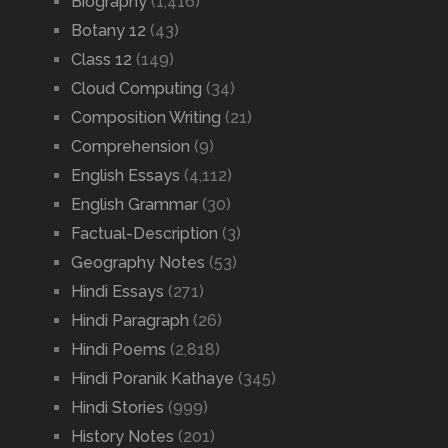
Biography
(1,416)
Botany 12
(43)
Class 12
(149)
Cloud Computing
(34)
Composition Writing
(21)
Comprehension
(9)
English Essays
(4,112)
English Grammar
(30)
Factual-Description
(3)
Geography Notes
(53)
Hindi Essays
(271)
Hindi Paragraph
(26)
Hindi Poems
(2,818)
Hindi Poranik Kathaye
(345)
Hindi Stories
(999)
History Notes
(201)