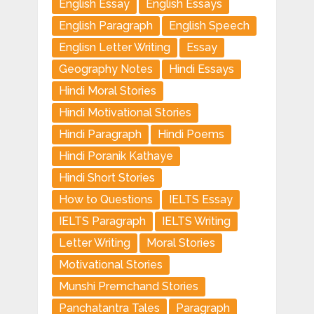
English Essay
English Essays
English Paragraph
English Speech
Englisn Letter Writing
Essay
Geography Notes
Hindi Essays
Hindi Moral Stories
Hindi Motivational Stories
Hindi Paragraph
Hindi Poems
Hindi Poranik Kathaye
Hindi Short Stories
How to Questions
IELTS Essay
IELTS Paragraph
IELTS Writing
Letter Writing
Moral Stories
Motivational Stories
Munshi Premchand Stories
Panchatantra Tales
Paragraph