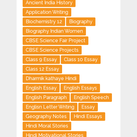
Ancient India History
Application Writing
Biochemistry 12
Biography
Biography Indian Women
CBSE Science Fair Project
CBSE Science Projects
Class 9 Essay
Class 10 Essay
Class 12 Essay
Dharmik kathaye Hindi
English Essay
English Essays
English Paragraph
English Speech
Englisn Letter Writing
Essay
Geography Notes
Hindi Essays
Hindi Moral Stories
Hindi Motivational Stories