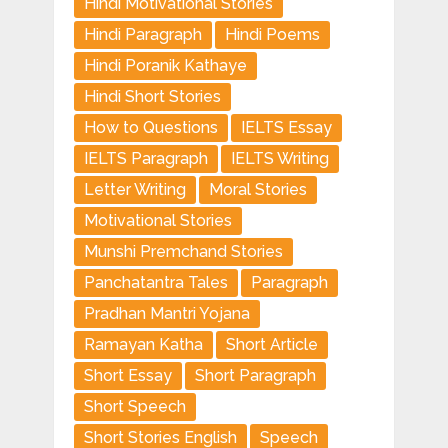
Hindi Motivational Stories
Hindi Paragraph
Hindi Poems
Hindi Poranik Kathaye
Hindi Short Stories
How to Questions
IELTS Essay
IELTS Paragraph
IELTS Writing
Letter Writing
Moral Stories
Motivational Stories
Munshi Premchand Stories
Panchatantra Tales
Paragraph
Pradhan Mantri Yojana
Ramayan Katha
Short Article
Short Essay
Short Paragraph
Short Speech
Short Stories English
Speech