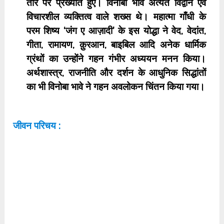
तौर पर प्रख्‍यात हुए। विनोबा भावे अत्‍यंत विद्वान एवं
विचारशील व्‍यक्तित्‍व वाले शख्‍स थे। महात्मा गाँधी के
परम शिष्‍य ‘जंग ए आज़ादी’ के इस योद्धा ने वेद, वेदांत,
गीता, रामायण, क़ुरआन, बाइबिल आदि अनेक धार्मिक
ग्रंथों का उन्‍होंने गहन गंभीर अध्‍ययन मनन किया।
अर्थशास्‍त्र, राजनीति और दर्शन के आधुनिक सिद्धांतों
का भी विनोबा भावे ने गहन अवलोकन चिंतन किया गया।
जीवन परिचय :