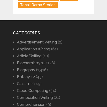
Tenali Rama Stories
CATEGORIES
Advertisement Writing
(2)
Application Writing
(61)
Article Writing
(10)
Biochemistry 12
(128)
Biography
(1,416)
Botany 12
(43)
Class 12
(149)
Cloud Computing
(34)
Composition Writing
(21)
Comprehension
(9)