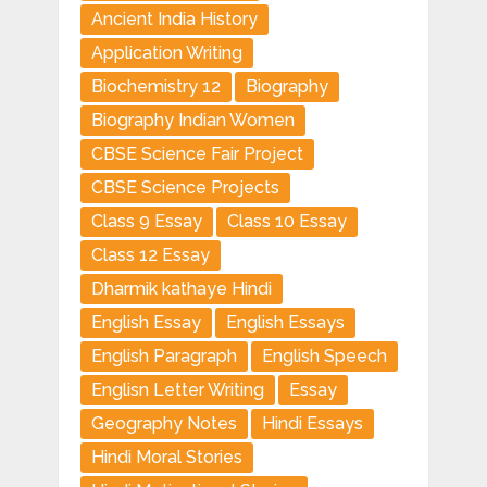
Ancient India History
Application Writing
Biochemistry 12
Biography
Biography Indian Women
CBSE Science Fair Project
CBSE Science Projects
Class 9 Essay
Class 10 Essay
Class 12 Essay
Dharmik kathaye Hindi
English Essay
English Essays
English Paragraph
English Speech
Englisn Letter Writing
Essay
Geography Notes
Hindi Essays
Hindi Moral Stories