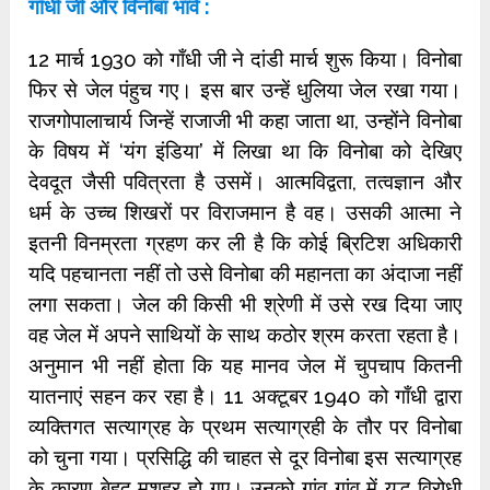
गाँधी जी और विनोबा भावे :
12 मार्च 1930 को गाँधी जी ने दांडी मार्च शुरू किया। विनोबा
फिर से जेल पंहुच गए। इस बार उन्‍हें धुलिया जेल रखा गया।
राजगोपालाचार्य जिन्‍हें राजाजी भी कहा जाता था, उन्‍होंने विनोबा
के विषय में ‘यंग इंडिया’ में लिखा था कि विनोबा को देखिए
देवदूत जैसी पवित्रता है उसमें। आत्‍मविद्वता, तत्‍वज्ञान और
धर्म के उच्‍च शिखरों पर विराजमान है वह। उसकी आत्मा ने
इतनी विनम्रता ग्रहण कर ली है कि कोई ब्रिटिश अधिकारी
यदि पहचानता नहीं तो उसे विनोबा की महानता का अंदाजा नहीं
लगा सकता। जेल की किसी भी श्रेणी में उसे रख दिया जाए
वह जेल में अपने साथियों के साथ कठोर श्रम करता रहता है।
अनुमान भी नहीं होता कि य‍ह मानव जेल में चुपचाप कितनी
यातनाएं सहन कर रहा है। 11 अक्टूबर 1940 को गाँधी द्वारा
व्‍यक्तिगत सत्‍याग्रह के प्रथम सत्‍याग्रही के तौर पर विनोबा
को चुना गया। प्रसिद्धि की चाहत से दूर विनोबा इस सत्‍याग्रह
के कारण बेहद मशहूर हो गए। उनको गांव गांव में युद्ध विरोधी