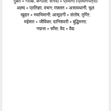
गु़र्बत = गरीबी, कंगाली; सनदों = प्रमाणों (प्रमाणपत्रों)
अह्द = प्रतिज्ञा, वचन; ग़फ़्लत = असावधानी, भूल
खुद्दार = स्वाभिमानी; आसूदगी = संतोष, तृप्ति;
मईशत = जीविका; दानिशवरी = बुद्धिमत्ता;
नफ़स = साँस; वैद = वैद्य