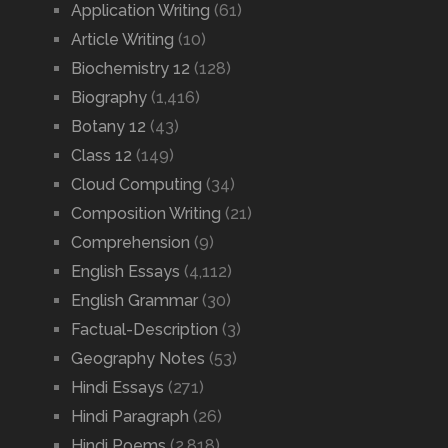
Application Writing
(61)
Article Writing
(10)
Biochemistry 12
(128)
Biography
(1,416)
Botany 12
(43)
Class 12
(149)
Cloud Computing
(34)
Composition Writing
(21)
Comprehension
(9)
English Essays
(4,112)
English Grammar
(30)
Factual-Description
(3)
Geography Notes
(53)
Hindi Essays
(271)
Hindi Paragraph
(26)
Hindi Poems
(2,818)