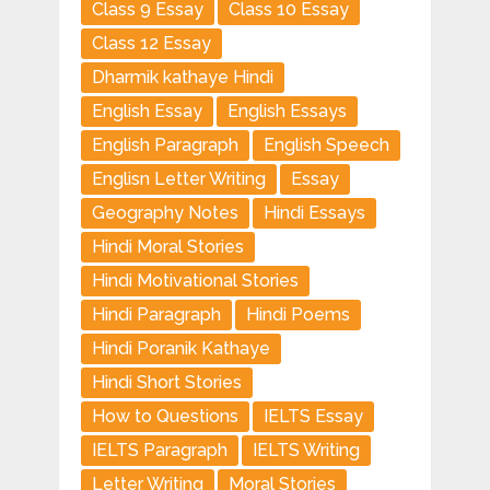
Class 9 Essay
Class 10 Essay
Class 12 Essay
Dharmik kathaye Hindi
English Essay
English Essays
English Paragraph
English Speech
Englisn Letter Writing
Essay
Geography Notes
Hindi Essays
Hindi Moral Stories
Hindi Motivational Stories
Hindi Paragraph
Hindi Poems
Hindi Poranik Kathaye
Hindi Short Stories
How to Questions
IELTS Essay
IELTS Paragraph
IELTS Writing
Letter Writing
Moral Stories