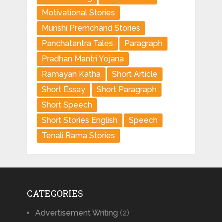
Motivational Stories
Munshi Premchand Stories
Panchatantra Tales
Paragraph
Pradhan Mantri Yojana
Ramayan Katha
Short Article
Short Essay
Short Paragraph
Short Speech
Short Stories English
Speech
Tenali Rama Stories
CATEGORIES
Advertisement Writing
(2)