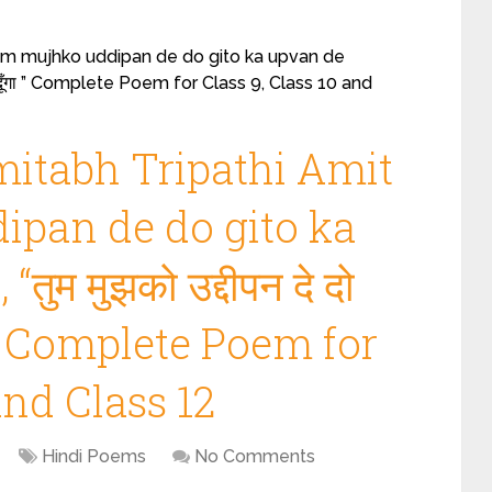
um mujhko uddipan de do gito ka upvan de
न दे दूँगा ” Complete Poem for Class 9, Class 10 and
itabh Tripathi Amit
pan de do gito ka
ुम मुझको उद्दीपन दे दो
ँगा ” Complete Poem for
and Class 12
Hindi Poems
No Comments