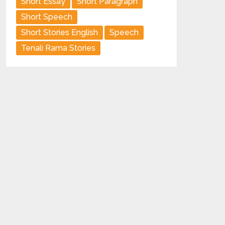
Short Essay
Short Paragraph
Short Speech
Short Stories English
Speech
Tenali Rama Stories