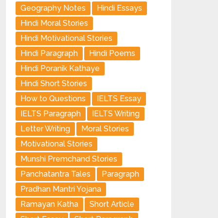
Geography Notes
Hindi Essays
Hindi Moral Stories
Hindi Motivational Stories
Hindi Paragraph
Hindi Poems
Hindi Poranik Kathaye
Hindi Short Stories
How to Questions
IELTS Essay
IELTS Paragraph
IELTS Writing
Letter Writing
Moral Stories
Motivational Stories
Munshi Premchand Stories
Panchatantra Tales
Paragraph
Pradhan Mantri Yojana
Ramayan Katha
Short Article