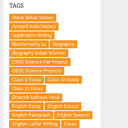
TAGS
Akbar Birbal Stories
Ancient India History
Application Writing
Biochemistry 12
Biography
Biography Indian Women
CBSE Science Fair Project
CBSE Science Projects
Class 9 Essay
Class 10 Essay
Class 12 Essay
Dharmik kathaye Hindi
English Essay
English Essays
English Paragraph
English Speech
Englisn Letter Writing
Essay