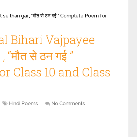
 se than gai , “मौत से ठन गई ” Complete Poem for
al Bihari Vajpayee
 “मौत से ठन गई ”
r Class 10 and Class
Hindi Poems
No Comments