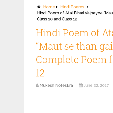
Home
Hindi Poems
Hindi Poem of Atal Bihari Vajpayee “Maut
Class 10 and Class 12
Hindi Poem of At
“Maut se than gai ,
Complete Poem fo
12
Mukesh NotesEra
June 22, 2017