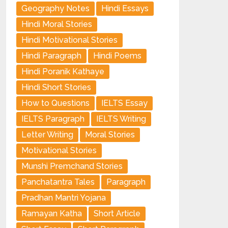
Geography Notes
Hindi Essays
Hindi Moral Stories
Hindi Motivational Stories
Hindi Paragraph
Hindi Poems
Hindi Poranik Kathaye
Hindi Short Stories
How to Questions
IELTS Essay
IELTS Paragraph
IELTS Writing
Letter Writing
Moral Stories
Motivational Stories
Munshi Premchand Stories
Panchatantra Tales
Paragraph
Pradhan Mantri Yojana
Ramayan Katha
Short Article