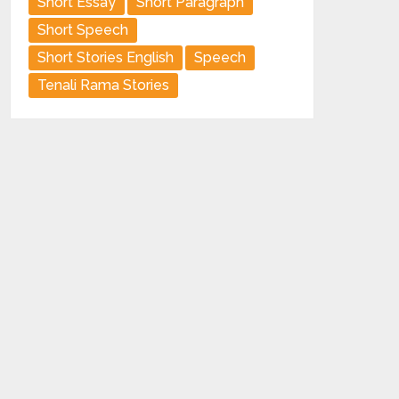
Short Essay
Short Paragraph
Short Speech
Short Stories English
Speech
Tenali Rama Stories