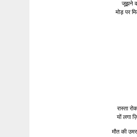
जूझने क
मोड़ पर मि
रास्ता रो
यों लगा ज़
मौत की उमर क