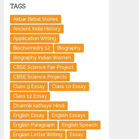
TAGS
Akbar Birbal Stories
Ancient India History
Application Writing
Biochemistry 12
Biography
Biography Indian Women
CBSE Science Fair Project
CBSE Science Projects
Class 9 Essay
Class 10 Essay
Class 12 Essay
Dharmik kathaye Hindi
English Essay
English Essays
English Paragraph
English Speech
Englisn Letter Writing
Essay