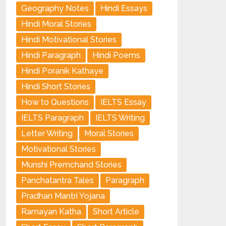
Geography Notes
Hindi Essays
Hindi Moral Stories
Hindi Motivational Stories
Hindi Paragraph
Hindi Poems
Hindi Poranik Kathaye
Hindi Short Stories
How to Questions
IELTS Essay
IELTS Paragraph
IELTS Writing
Letter Writing
Moral Stories
Motivational Stories
Munshi Premchand Stories
Panchatantra Tales
Paragraph
Pradhan Mantri Yojana
Ramayan Katha
Short Article