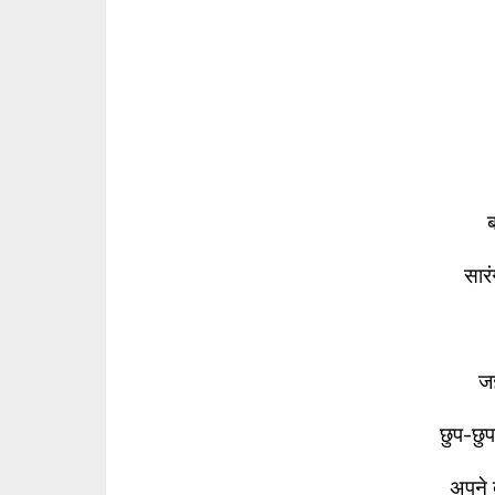
ब
सारं
जज
छुप-छु
अपने 