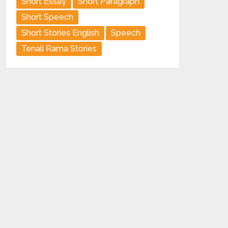
Short Essay
Short Paragraph
Short Speech
Short Stories English
Speech
Tenali Rama Stories