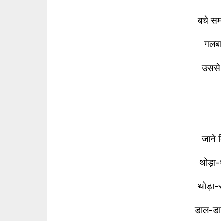
बचे सम
गलबाहे
उससे 
जाने 
थोड़ा-
थोड़ा-
डाल-डा