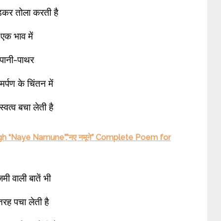
़कर तोला करती है
एक भाव में
पानी-पाथर
समर्पण के चिंतन में
्वत्व बचा लेती है
gh “Naye Namune”,”नए नमूने” Complete Poem for
मी वाली बातें भी
 तरह पचा लेती है