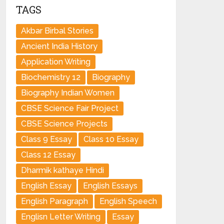
TAGS
Akbar Birbal Stories
Ancient India History
Application Writing
Biochemistry 12
Biography
Biography Indian Women
CBSE Science Fair Project
CBSE Science Projects
Class 9 Essay
Class 10 Essay
Class 12 Essay
Dharmik kathaye Hindi
English Essay
English Essays
English Paragraph
English Speech
Englisn Letter Writing
Essay