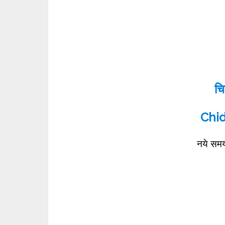
चि
Chid
नये समय