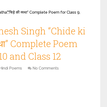
ha”,”चिड़े की व्यथा” Complete Poem for Class 9,
nesh Singh “Chide ki
व्यथा” Complete Poem
 10 and Class 12
Hindi Poems
No Comments