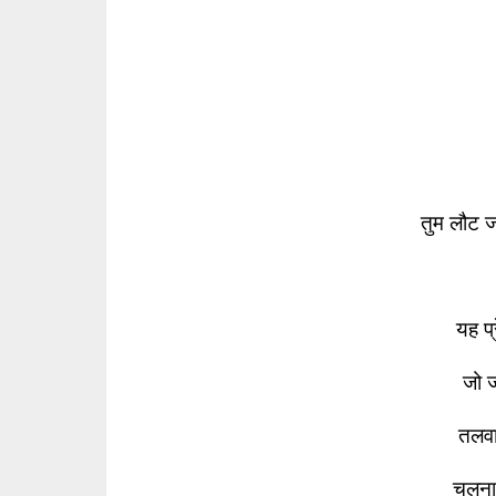
तुम लौट ज
यह प्
जो ज
तलवा
चलना 