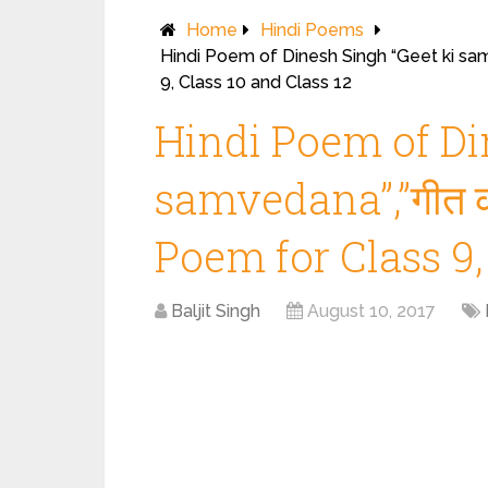
Home
Hindi Poems
Hindi Poem of Dinesh Singh “Geet ki sam
9, Class 10 and Class 12
Hindi Poem of Di
samvedana”,”गीत क
Poem for Class 9,
Baljit Singh
August 10, 2017