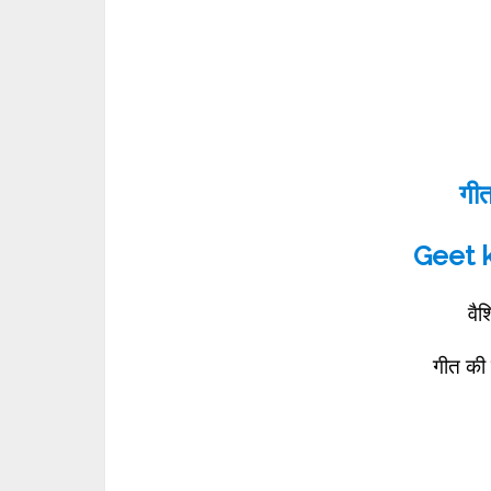
गीत
Geet 
वै
गीत की 