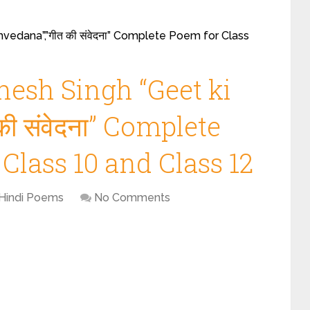
vedana”,”गीत की संवेदना” Complete Poem for Class
nesh Singh “Geet ki
ी संवेदना” Complete
 Class 10 and Class 12
Hindi Poems
No Comments