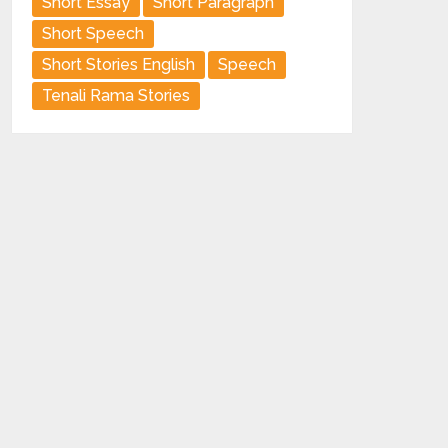
Short Essay
Short Paragraph
Short Speech
Short Stories English
Speech
Tenali Rama Stories