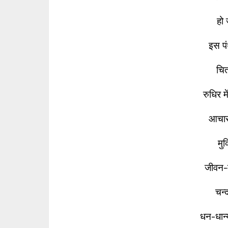
हो 
इस पं
चित
रुधिर मे
आचार 
मुक
जीवन-
चन्
धन-धान्