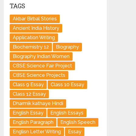
TAGS
Akbar Birbal Stories
Ancient India History
Application Writing
Biochemistry 12
Biography
Biography Indian Women
CBSE Science Fair Project
CBSE Science Projects
Class 9 Essay
Class 10 Essay
Class 12 Essay
Dharmik kathaye Hindi
English Essay
English Essays
English Paragraph
English Speech
Englisn Letter Writing
Essay