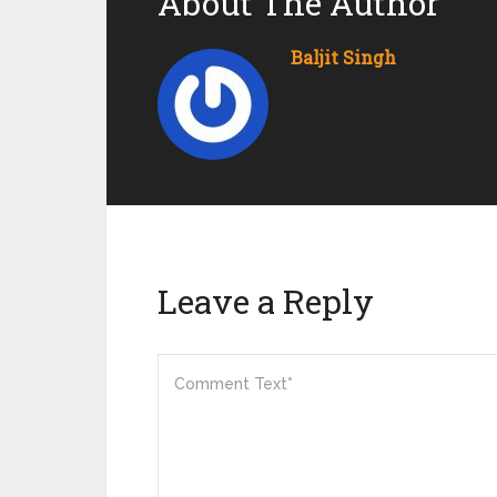
About The Author
Baljit Singh
Leave a Reply