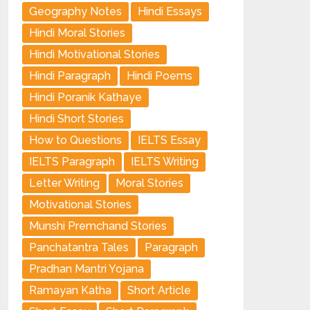
Geography Notes
Hindi Essays
Hindi Moral Stories
Hindi Motivational Stories
Hindi Paragraph
Hindi Poems
Hindi Poranik Kathaye
Hindi Short Stories
How to Questions
IELTS Essay
IELTS Paragraph
IELTS Writing
Letter Writing
Moral Stories
Motivational Stories
Munshi Premchand Stories
Panchatantra Tales
Paragraph
Pradhan Mantri Yojana
Ramayan Katha
Short Article