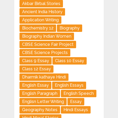
Akbar Birbal Stories
Ancient India History
Application Writing
Biochemistry 12
Biography
Biography Indian Women
CBSE Science Fair Project
CBSE Science Projects
Class 9 Essay
Class 10 Essay
Class 12 Essay
Dharmik kathaye Hindi
English Essay
English Essays
English Paragraph
English Speech
Englisn Letter Writing
Essay
Geography Notes
Hindi Essays
Hindi Moral Stories