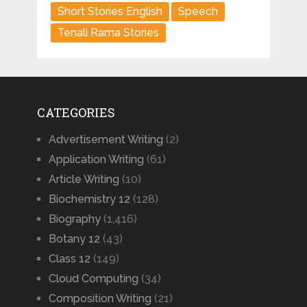
Short Stories English
Speech
Tenali Rama Stories
CATEGORIES
Advertisement Writing
(2)
Application Writing
(61)
Article Writing
(10)
Biochemistry 12
(128)
Biography
(1,416)
Botany 12
(43)
Class 12
(149)
Cloud Computing
(34)
Composition Writing
(21)