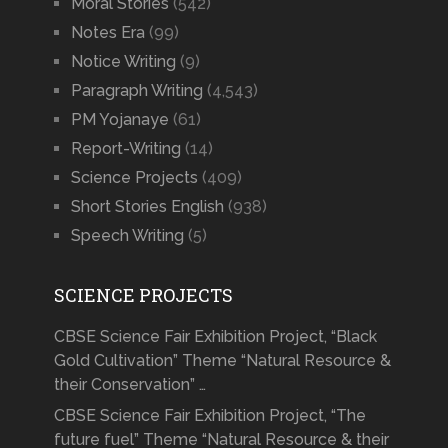
Moral Stories
(542)
Notes Era
(99)
Notice Writing
(9)
Paragraph Writing
(4,543)
PM Yojanaye
(61)
Report-Writing
(14)
Science Projects
(409)
Short Stories English
(938)
Speech Writing
(5)
SCIENCE PROJECTS
CBSE Science Fair Exhibition Project, “Black
Gold Cultivation” Theme “Natural Resource &
their Conservation” …
CBSE Science Fair Exhibition Project, “The
future fuel” Theme “Natural Resource & their