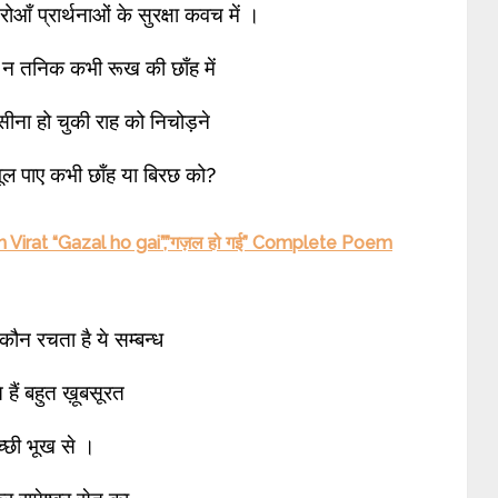
रोआँ प्रार्थनाओं के सुरक्षा कवच में ।
ंगे न तनिक कभी रूख की छाँह में
ना हो चुकी राह को निचोड़ने
ा भूल पाए कभी छाँह या बिरछ को?
Virat “Gazal ho gai”,”गज़ल हो गई” Complete Poem
कौन रचता है ये सम्बन्ध
 हैं बहुत ख़ूबसूरत
्छी भूख से ।