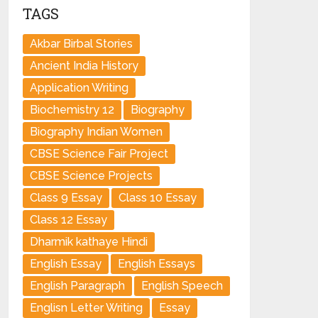
TAGS
Akbar Birbal Stories
Ancient India History
Application Writing
Biochemistry 12
Biography
Biography Indian Women
CBSE Science Fair Project
CBSE Science Projects
Class 9 Essay
Class 10 Essay
Class 12 Essay
Dharmik kathaye Hindi
English Essay
English Essays
English Paragraph
English Speech
Englisn Letter Writing
Essay