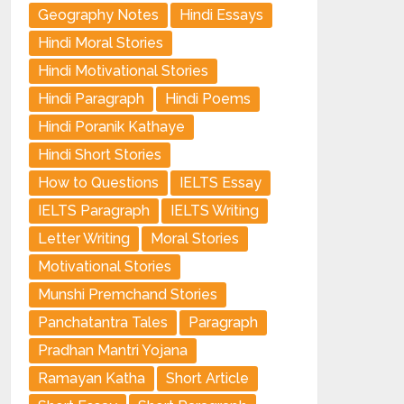
Geography Notes
Hindi Essays
Hindi Moral Stories
Hindi Motivational Stories
Hindi Paragraph
Hindi Poems
Hindi Poranik Kathaye
Hindi Short Stories
How to Questions
IELTS Essay
IELTS Paragraph
IELTS Writing
Letter Writing
Moral Stories
Motivational Stories
Munshi Premchand Stories
Panchatantra Tales
Paragraph
Pradhan Mantri Yojana
Ramayan Katha
Short Article