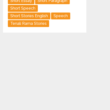
Short Essay
Short Paragraph
Short Speech
Short Stories English
Speech
Tenali Rama Stories