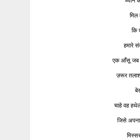
ध्यान क
मिल क
कि 
हमारे स
एक आँसू जब 
ज़रूर तलाश
बे
चाहे वह हथेल
जिसे अपना 
मिस्सर