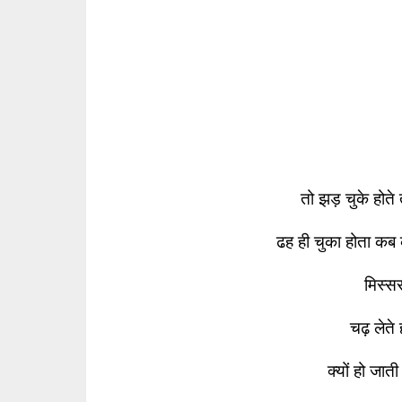
तो झड़ चुके होत
ढह ही चुका होता कब 
मिस्स
चढ़ लेते ह
क्यों हो जात