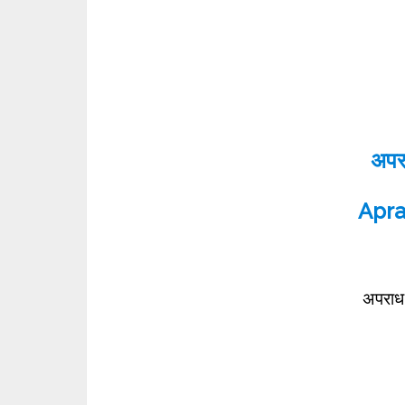
अपर
Aprad
अपराध य