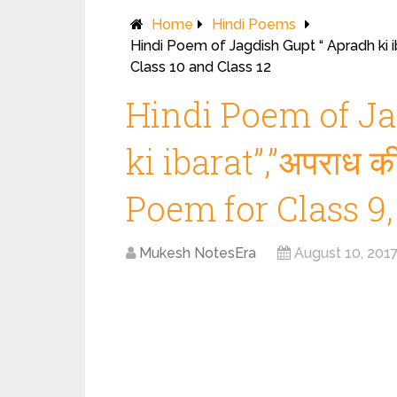
Home
Hindi Poems
Hindi Poem of Jagdish Gupt “ Apradh ki i
Class 10 and Class 12
Hindi Poem of Ja
ki ibarat”,”अपराध 
Poem for Class 9,
Mukesh NotesEra
August 10, 201