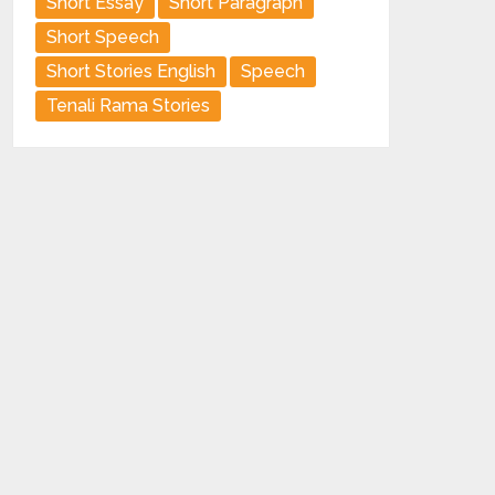
Short Essay
Short Paragraph
Short Speech
Short Stories English
Speech
Tenali Rama Stories