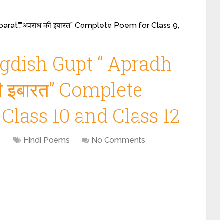
barat”,”अपराध की इबारत” Complete Poem for Class 9,
gdish Gupt “ Apradh
की इबारत” Complete
 Class 10 and Class 12
7
Hindi Poems
No Comments