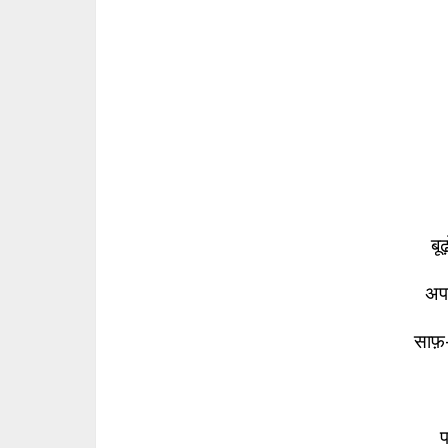
बूढ
अप
साफ़
प