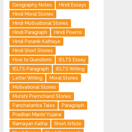
Geography Notes
Hindi Essays
Hindi Moral Stories
Hindi Motivational Stories
Hindi Paragraph
Hindi Poems
Hindi Poranik Kathaye
Hindi Short Stories
How to Questions
IELTS Essay
IELTS Paragraph
IELTS Writing
Letter Writing
Moral Stories
Motivational Stories
Munshi Premchand Stories
Panchatantra Tales
Paragraph
Pradhan Mantri Yojana
Ramayan Katha
Short Article