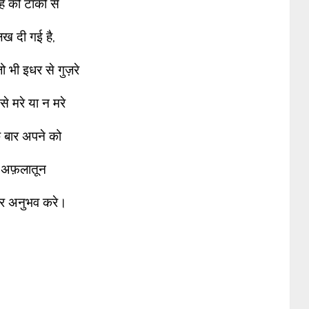
हे की टाँकी से
िख दी गई है,
ो भी इधर से गुज़रे
 से मरे या न मरे
 बार अपने को
अफ़लातून
ूर अनुभव करे।