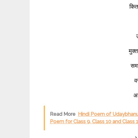
कित
मुक्
सम
व
अ
Read More
Hindi Poem of Udaybhanu H
Poem for Class 9, Class 10 and Class 