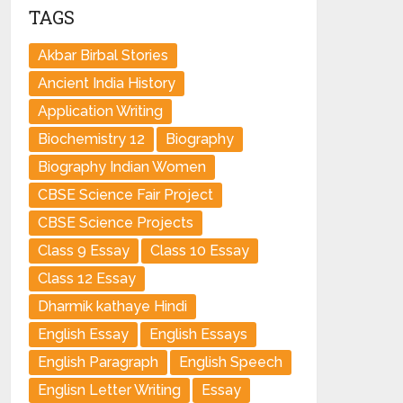
TAGS
Akbar Birbal Stories
Ancient India History
Application Writing
Biochemistry 12
Biography
Biography Indian Women
CBSE Science Fair Project
CBSE Science Projects
Class 9 Essay
Class 10 Essay
Class 12 Essay
Dharmik kathaye Hindi
English Essay
English Essays
English Paragraph
English Speech
Englisn Letter Writing
Essay