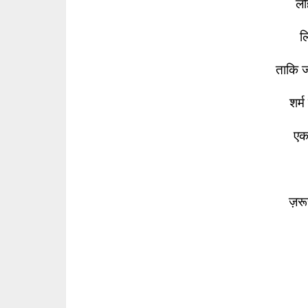
लो
ल
ताकि ज
शर्म
एक
ज़र