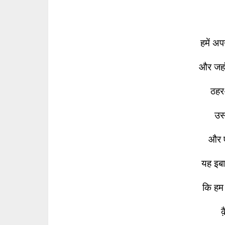
हमें अप
और जहाँ
ठहर
उसम
और 
यह इबा
कि हम 
क