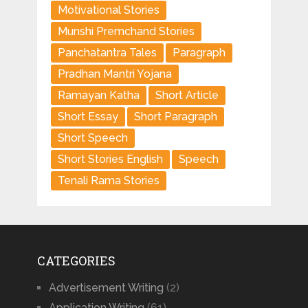
Motivational Stories
Munshi Premchand Stories
Panchatantra Tales
Paragraph
Pradhan Mantri Yojana
Ramayan Katha
Short Article
Short Essay
Short Paragraph
Short Speech
Short Stories English
Speech
Tenali Rama Stories
CATEGORIES
Advertisement Writing
(2)
Application Writing
(61)