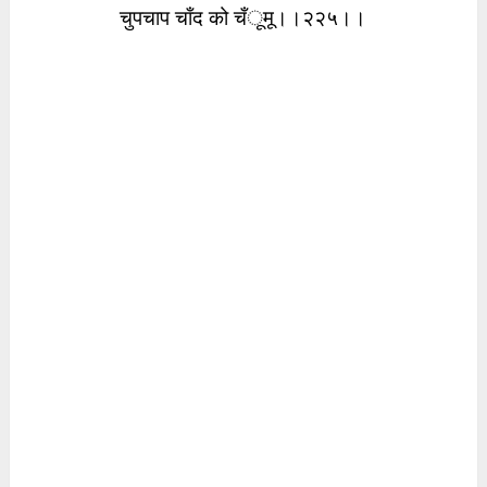
चुपचाप चाँद को चँूमू।।२२५।।