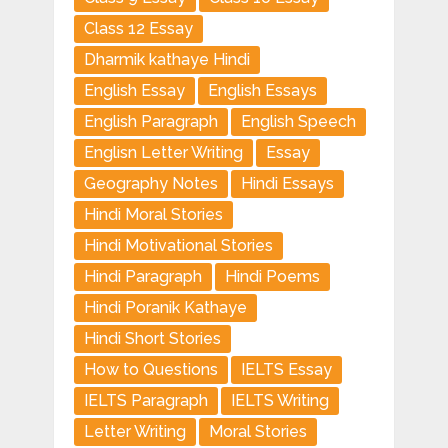
Class 12 Essay
Dharmik kathaye Hindi
English Essay
English Essays
English Paragraph
English Speech
Englisn Letter Writing
Essay
Geography Notes
Hindi Essays
Hindi Moral Stories
Hindi Motivational Stories
Hindi Paragraph
Hindi Poems
Hindi Poranik Kathaye
Hindi Short Stories
How to Questions
IELTS Essay
IELTS Paragraph
IELTS Writing
Letter Writing
Moral Stories