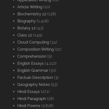
Article Writing
(10)
Biochemistry 12
(128)
Biography
(1,416)
Botany 12
(43)
Class 12
(149)
Cloud Computing
(34)
Composition Writing
(21)
Comprehension
(9)
English Essays
(4,112)
English Grammar
(30)
Factual-Description
(3)
Geography Notes
(53)
Hindi Essays
(271)
Hindi Paragraph
(26)
Hindi Poems
(2,818)