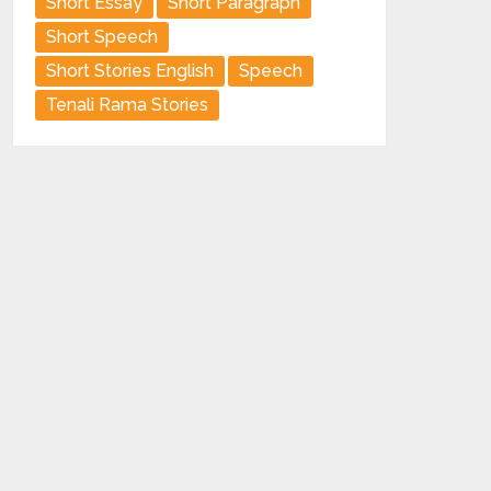
Short Essay
Short Paragraph
Short Speech
Short Stories English
Speech
Tenali Rama Stories