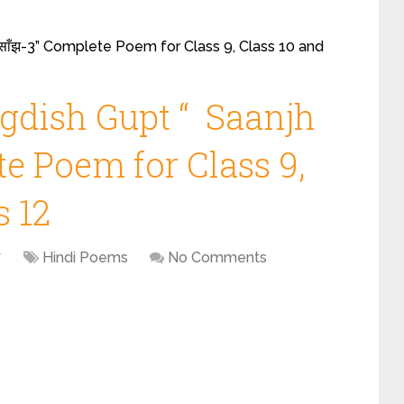
”साँझ-3” Complete Poem for Class 9, Class 10 and
gdish Gupt “ Saanjh
te Poem for Class 9,
s 12
7
Hindi Poems
No Comments