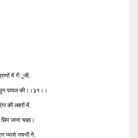
प्राणों में गँूजी,
नझुन पायल की।।३१।।
र्ंगा की लहरों में,
े छिप जाना चाहा।
न प्यासे नयनों ने,