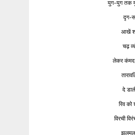
युग-युग तक
दृग-स
आखें श
चढ़ व्
लेकर कंम
ताराव
दे डाल
रिव को 
विरची वि
झलमल-