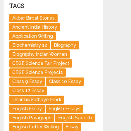
TAGS
Akbar Birbal Stories
Ancient India History
Application Writing
Biochemistry 12
Biography
Biography Indian Women
CBSE Science Fair Project
CBSE Science Projects
Class 9 Essay
Class 10 Essay
Class 12 Essay
Dharmik kathaye Hindi
English Essay
English Essays
English Paragraph
English Speech
Englisn Letter Writing
Essay