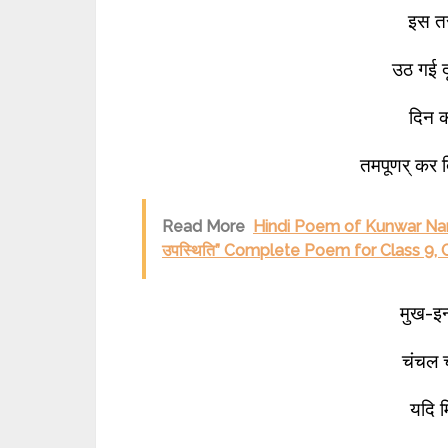
इस तर
उठ गई द
दिन क
तमपूणर् कर
Read More
Hindi Poem of Kunwar Naraya
उपस्थिति” Complete Poem for Class 9, 
मुख-इन्
चंचल 
यदि म