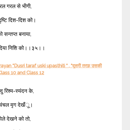
ल गरल से भीगी,
ृष्टि दिश-दिश को।
ो सन्तप्त बनाया,
 दिया निशि को।।३५।।
n “Dusri taraf uski upasthiti “ , “दूसरी तरफ़ उसकी
Class 10 and Class 12
दु रिश्म-स्यंदन के,
चंचल मृग देखँू।
िले देखने को तो,