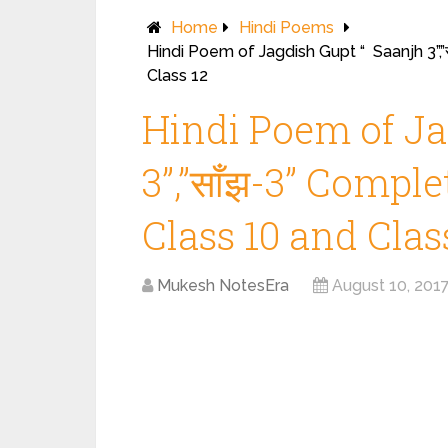
Home
Hindi Poems
Hindi Poem of Jagdish Gupt “ Saanjh 3”,
Class 12
Hindi Poem of Ja
3”,”साँझ-3” Comple
Class 10 and Clas
Mukesh NotesEra
August 10, 201