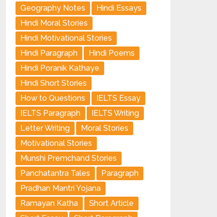
Geography Notes
Hindi Essays
Hindi Moral Stories
Hindi Motivational Stories
Hindi Paragraph
Hindi Poems
Hindi Poranik Kathaye
Hindi Short Stories
How to Questions
IELTS Essay
IELTS Paragraph
IELTS Writing
Letter Writing
Moral Stories
Motivational Stories
Munshi Premchand Stories
Panchatantra Tales
Paragraph
Pradhan Mantri Yojana
Ramayan Katha
Short Article