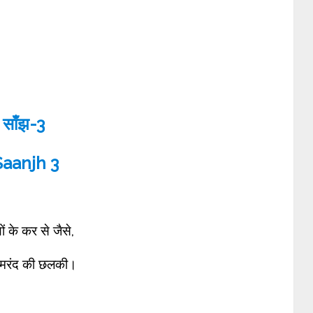
साँझ-3
aanjh 3
ं के कर से जैसे,
ी मरंद की छलकी।