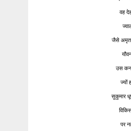
वह दे
ज्वा
जैसे अमृ
यौवन-
उस कन
ज्यों
सुकुमार 
विकिसत
पर नह