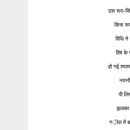
उस रूप-स
किस रूप
विधि ने
विष के
हो गई श्
नयनों
पी लि
झलका श
गर्ीवा म