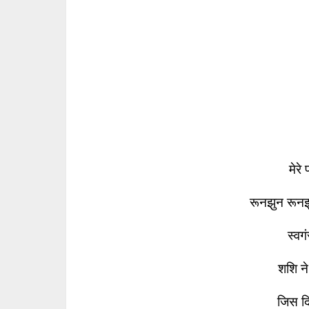
मेरे 
रूनझुन रू
स्वगं
शशि न
जिस दि