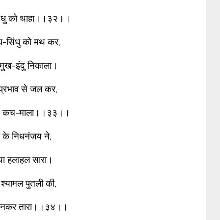
िंधु को थाहा।।३२।।
-सिंधु को मथ कर,
 मुख-इंदु निकाला।
 प्रभाव से जल कर,
याम कच-माला।।३३।।
 के निधनंजय ने,
या हलाहल सारा।
्यामल पुतली की,
ें बनकर तारा।।३४।।