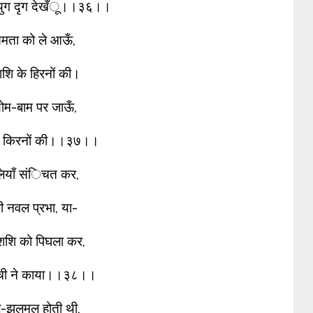
 युग दृग देखँू।।३६।।
मता को ले आऊँ,
शि के हिरनों की।
योम-बाम पर जाऊँ,
द किरनों की।।३७।।
लियाँ संिचत कर,
ी नवल प्रभा, या-
शशि को पिघला कर,
रंची ने काया।।३८।।
झलमल होती थी,