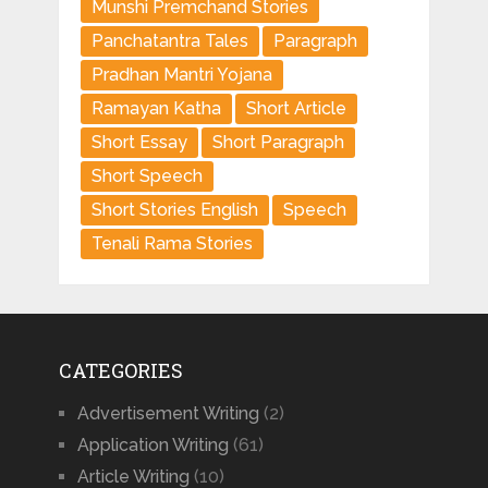
Munshi Premchand Stories
Panchatantra Tales
Paragraph
Pradhan Mantri Yojana
Ramayan Katha
Short Article
Short Essay
Short Paragraph
Short Speech
Short Stories English
Speech
Tenali Rama Stories
CATEGORIES
Advertisement Writing
(2)
Application Writing
(61)
Article Writing
(10)