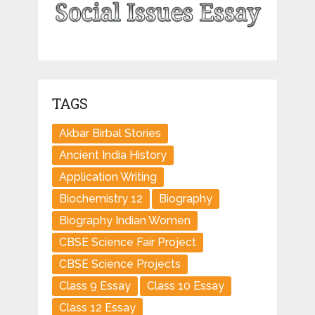
TAGS
Akbar Birbal Stories
Ancient India History
Application Writing
Biochemistry 12
Biography
Biography Indian Women
CBSE Science Fair Project
CBSE Science Projects
Class 9 Essay
Class 10 Essay
Class 12 Essay