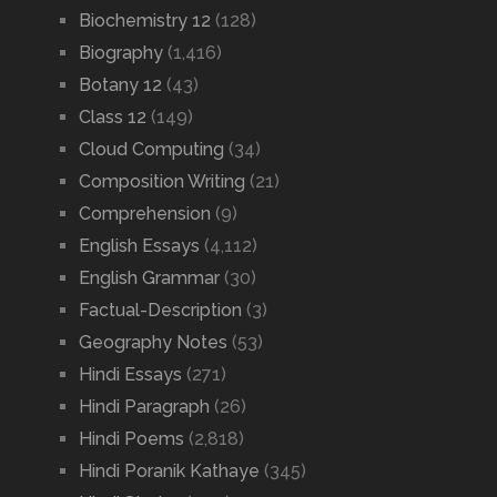
Biochemistry 12
(128)
Biography
(1,416)
Botany 12
(43)
Class 12
(149)
Cloud Computing
(34)
Composition Writing
(21)
Comprehension
(9)
English Essays
(4,112)
English Grammar
(30)
Factual-Description
(3)
Geography Notes
(53)
Hindi Essays
(271)
Hindi Paragraph
(26)
Hindi Poems
(2,818)
Hindi Poranik Kathaye
(345)