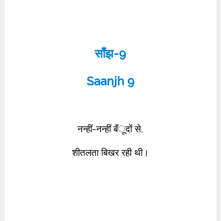
साँझ-9
Saanjh 9
नन्हीं-नन्हीं बँूदों से,
शीतलता बिखर रही थी।