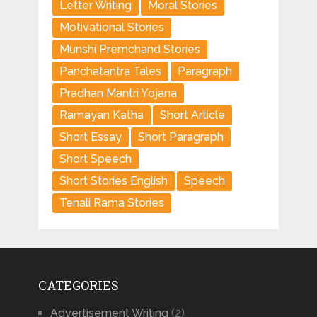
Letter Writing
Moral Stories
Motivational Stories
Munshi Premchand Stories
Panchatantra Tales
Paragraph
Pradhan Mantri Yojana
Ramayan Katha
Short Article
Short Essay
Short Paragraph
Short Speech
Short Stories English
Speech
Tenali Rama Stories
CATEGORIES
Advertisement Writing
(2)