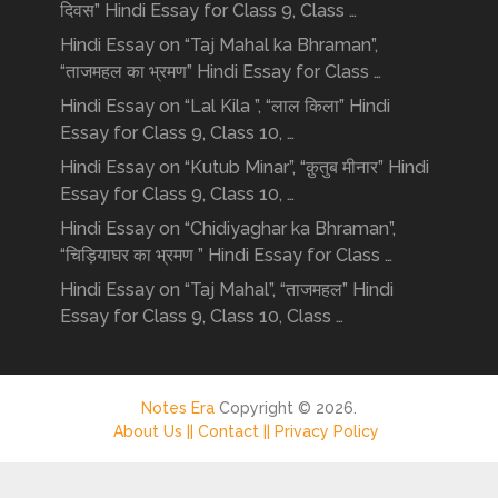
दिवस” Hindi Essay for Class 9, Class …
Hindi Essay on “Taj Mahal ka Bhraman”,
“ताजमहल का भ्रमण” Hindi Essay for Class …
Hindi Essay on “Lal Kila ”, “लाल किला” Hindi
Essay for Class 9, Class 10, …
Hindi Essay on “Kutub Minar”, “क़ुतुब मीनार” Hindi
Essay for Class 9, Class 10, …
Hindi Essay on “Chidiyaghar ka Bhraman”,
“चिड़ियाघर का भ्रमण ” Hindi Essay for Class …
Hindi Essay on “Taj Mahal”, “ताजमहल” Hindi
Essay for Class 9, Class 10, Class …
Notes Era
Copyright © 2026.
About Us ||
Contact ||
Privacy Policy