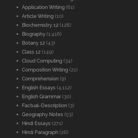
Application Writing
(61)
Article Writing
(10)
Biochemistry 12
(128)
Biography
(1,416)
Botany 12
(43)
Class 12
(149)
Cloud Computing
(34)
Composition Writing
(21)
Comprehension
(9)
English Essays
(4,112)
English Grammar
(30)
Factual-Description
(3)
Geography Notes
(53)
Hindi Essays
(271)
Hindi Paragraph
(26)