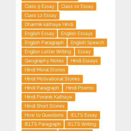
Class 9 Essay
Class 10 Essay
Class 12 Essay
Dharmik kathaye Hindi
English Essay
English Essays
English Paragraph
English Speech
Englisn Letter Writing
Essay
Geography Notes
Hindi Essays
Hindi Moral Stories
Hindi Motivational Stories
Hindi Paragraph
Hindi Poems
Hindi Poranik Kathaye
Hindi Short Stories
How to Questions
IELTS Essay
IELTS Paragraph
IELTS Writing