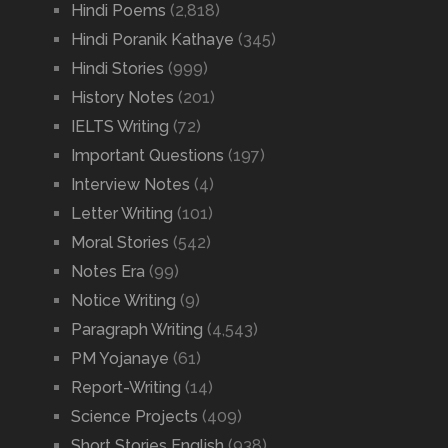
Hindi Poems
(2,818)
Hindi Poranik Kathaye
(345)
Hindi Stories
(999)
History Notes
(201)
IELTS Writing
(72)
Important Questions
(197)
Interview Notes
(4)
Letter Writing
(101)
Moral Stories
(542)
Notes Era
(99)
Notice Writing
(9)
Paragraph Writing
(4,543)
PM Yojanaye
(61)
Report-Writing
(14)
Science Projects
(409)
Short Stories English
(938)