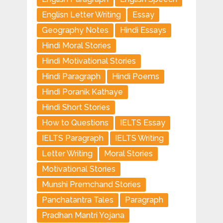
Englisn Letter Writing
Essay
Geography Notes
Hindi Essays
Hindi Moral Stories
Hindi Motivational Stories
Hindi Paragraph
Hindi Poems
Hindi Poranik Kathaye
Hindi Short Stories
How to Questions
IELTS Essay
IELTS Paragraph
IELTS Writing
Letter Writing
Moral Stories
Motivational Stories
Munshi Premchand Stories
Panchatantra Tales
Paragraph
Pradhan Mantri Yojana