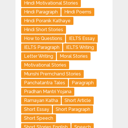
Hindi Motivational Stories
Hindi Paragraph
Hindi Poems
Hindi Poranik Kathaye
Hindi Short Stories
How to Questions
IELTS Essay
IELTS Paragraph
IELTS Writing
Letter Writing
Moral Stories
Motivational Stories
Munshi Premchand Stories
Panchatantra Tales
Paragraph
Pradhan Mantri Yojana
Ramayan Katha
Short Article
Short Essay
Short Paragraph
Short Speech
Short Stories English
Speech