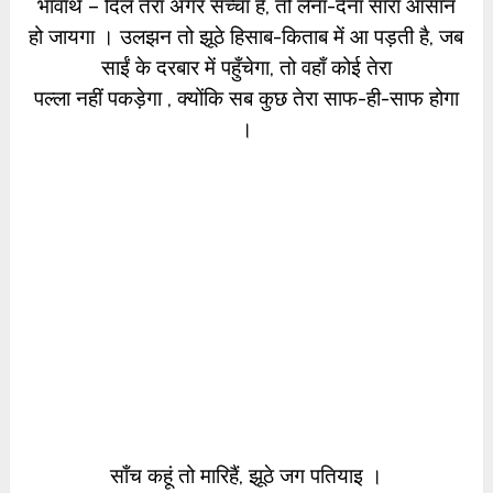
भावार्थ – दिल तेरा अगर सच्चा है, तो लेना-देना सारा आसान
हो जायगा । उलझन तो झूठे हिसाब-किताब में आ पड़ती है, जब
साईं के दरबार में पहुँचेगा, तो वहाँ कोई तेरा
पल्ला नहीं पकड़ेगा , क्योंकि सब कुछ तेरा साफ-ही-साफ होगा
।
साँच कहूं तो मारिहैं, झूठे जग पतियाइ ।