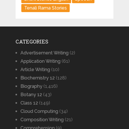
Tenali Rama Stories
CATEGORIES
Advertisement Writing
(2)
Application Writing
(61)
Article Writing
(10)
Biochemistry 12
(128)
Biography
(1,416)
Botany 12
(43)
Class 12
(149)
Cloud Computing
(34)
Composition Writing
(21)
Comprehension
(9)