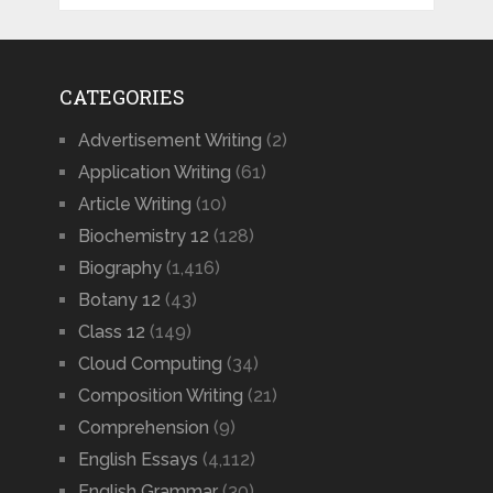
CATEGORIES
Advertisement Writing
(2)
Application Writing
(61)
Article Writing
(10)
Biochemistry 12
(128)
Biography
(1,416)
Botany 12
(43)
Class 12
(149)
Cloud Computing
(34)
Composition Writing
(21)
Comprehension
(9)
English Essays
(4,112)
English Grammar
(30)