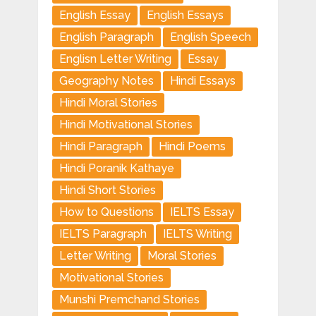
English Essay
English Essays
English Paragraph
English Speech
Englisn Letter Writing
Essay
Geography Notes
Hindi Essays
Hindi Moral Stories
Hindi Motivational Stories
Hindi Paragraph
Hindi Poems
Hindi Poranik Kathaye
Hindi Short Stories
How to Questions
IELTS Essay
IELTS Paragraph
IELTS Writing
Letter Writing
Moral Stories
Motivational Stories
Munshi Premchand Stories