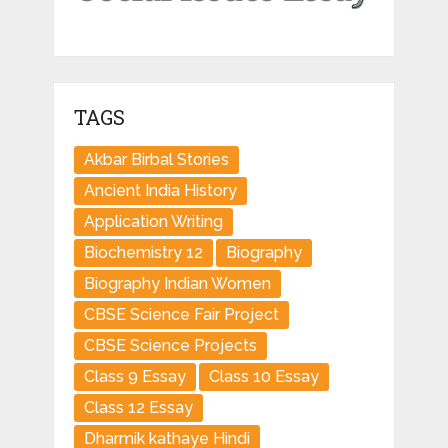
TAGS
Akbar Birbal Stories
Ancient India History
Application Writing
Biochemistry 12
Biography
Biography Indian Women
CBSE Science Fair Project
CBSE Science Projects
Class 9 Essay
Class 10 Essay
Class 12 Essay
Dharmik kathaye Hindi