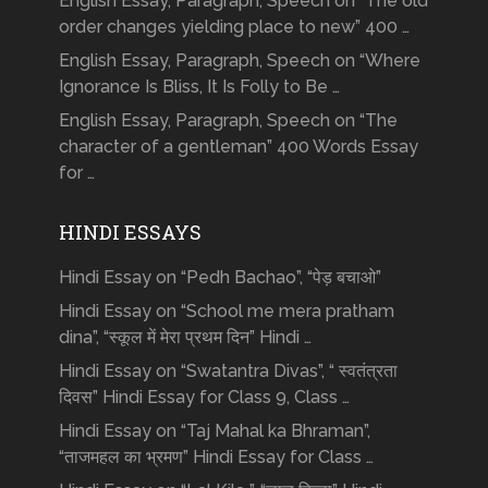
English Essay, Paragraph, Speech on “The old
order changes yielding place to new” 400 …
English Essay, Paragraph, Speech on “Where
Ignorance Is Bliss, It Is Folly to Be …
English Essay, Paragraph, Speech on “The
character of a gentleman” 400 Words Essay
for …
HINDI ESSAYS
Hindi Essay on “Pedh Bachao”, “पेड़ बचाओ”
Hindi Essay on “School me mera pratham
dina”, “स्कूल में मेरा प्रथम दिन” Hindi …
Hindi Essay on “Swatantra Divas”, “ स्वतंत्रता
दिवस” Hindi Essay for Class 9, Class …
Hindi Essay on “Taj Mahal ka Bhraman”,
“ताजमहल का भ्रमण” Hindi Essay for Class …