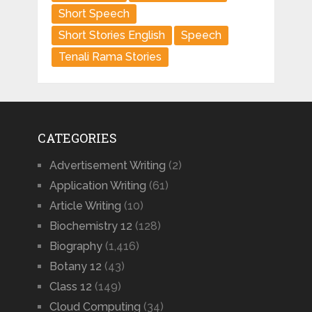
Short Speech
Short Stories English
Speech
Tenali Rama Stories
CATEGORIES
Advertisement Writing
(2)
Application Writing
(61)
Article Writing
(10)
Biochemistry 12
(128)
Biography
(1,416)
Botany 12
(43)
Class 12
(149)
Cloud Computing
(34)