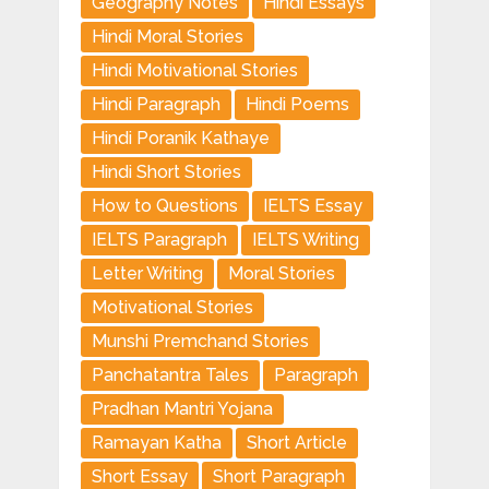
Geography Notes
Hindi Essays
Hindi Moral Stories
Hindi Motivational Stories
Hindi Paragraph
Hindi Poems
Hindi Poranik Kathaye
Hindi Short Stories
How to Questions
IELTS Essay
IELTS Paragraph
IELTS Writing
Letter Writing
Moral Stories
Motivational Stories
Munshi Premchand Stories
Panchatantra Tales
Paragraph
Pradhan Mantri Yojana
Ramayan Katha
Short Article
Short Essay
Short Paragraph