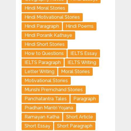
Hindi Moral Stories
Hindi Motivational Stories
Hindi Paragraph
Hindi Poems
Hindi Poranik Kathaye
Hindi Short Stories
How to Questions
IELTS Essay
IELTS Paragraph
IELTS Writing
Letter Writing
Moral Stories
Motivational Stories
Munshi Premchand Stories
Panchatantra Tales
Paragraph
Pradhan Mantri Yojana
Ramayan Katha
Short Article
Short Essay
Short Paragraph