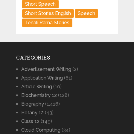
Short Speech
Short Stories English
Speech
Tenali Rama Stories
CATEGORIES
Advertisement Writing
(2)
Application Writing
(61)
Article Writing
(10)
Biochemistry 12
(128)
Biography
(1,416)
Botany 12
(43)
Class 12
(149)
Cloud Computing
(34)