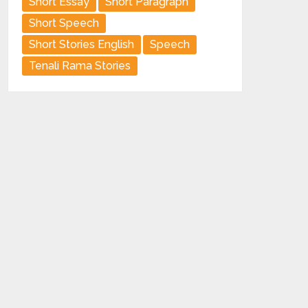
Short Essay
Short Paragraph
Short Speech
Short Stories English
Speech
Tenali Rama Stories