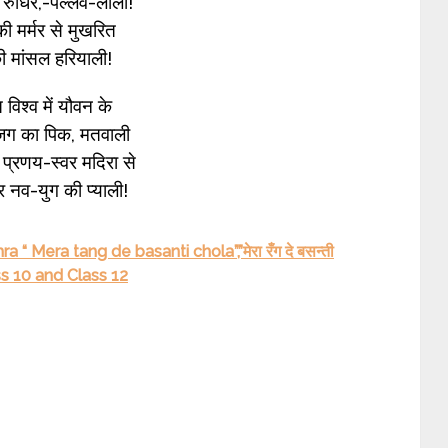
रुधिर,-पल्लव-लाली!
 की मर्मर से मुखरित
ी मांसल हरियाली!
 विश्व में यौवन के
ग का पिक, मतवाली
प्रणय-स्वर मदिरा से
र नव-युग की प्याली!
“ Mera tang de basanti chola”,”मेरा रँग दे बसन्ती
s 10 and Class 12