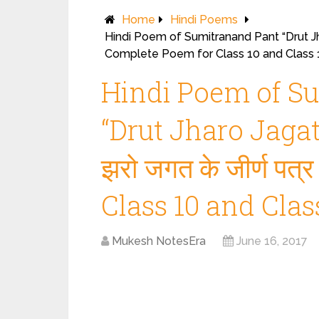
Home
Hindi Poems
Hindi Poem of Sumitranand Pant “Drut Jharo J
Complete Poem for Class 10 and Class 
Hindi Poem of S
“Drut Jharo Jagat k
झरो जगत के जीर्ण प
Class 10 and Clas
Mukesh NotesEra
June 16, 2017