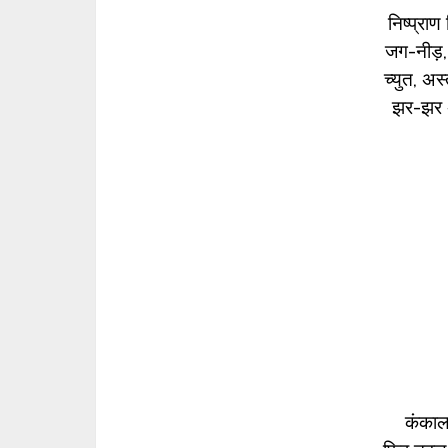
निष्प्राण
जग-नीड़,
च्युत, अस्
झर-झर अ
कंकाल