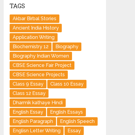
TAGS
Akbar Birbal Stories
Ancient India History
Application Writing
Biochemistry 12
Biography
Biography Indian Women
CBSE Science Fair Project
CBSE Science Projects
Class 9 Essay
Class 10 Essay
Class 12 Essay
Dharmik kathaye Hindi
English Essay
English Essays
English Paragraph
English Speech
Englisn Letter Writing
Essay