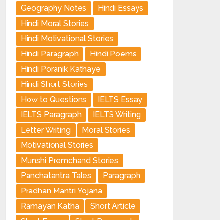
Geography Notes
Hindi Essays
Hindi Moral Stories
Hindi Motivational Stories
Hindi Paragraph
Hindi Poems
Hindi Poranik Kathaye
Hindi Short Stories
How to Questions
IELTS Essay
IELTS Paragraph
IELTS Writing
Letter Writing
Moral Stories
Motivational Stories
Munshi Premchand Stories
Panchatantra Tales
Paragraph
Pradhan Mantri Yojana
Ramayan Katha
Short Article