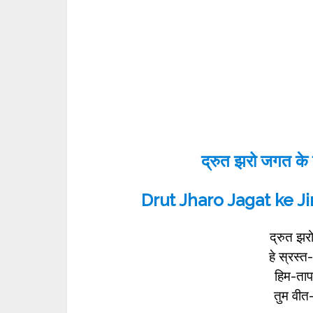
द्रुत झरो जगत के ज
Drut Jharo Jagat ke J
द्रुत झरो
हे स्रस्त-
हिम-ताप
तुम वीत-