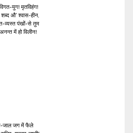
 विगत-युग! मृतविहंग!
 शब्द औ’ श्वास-हीन,
त-व्यस्त पंखों-से तुम
नन्त में हो विलीन!
-जाल जग में फैले