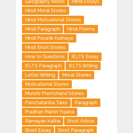
Geography Notes
Hindi Essays
Hindi Moral Stories
Hindi Motivational Stories
Hindi Paragraph
Hindi Poems
Hindi Poranik Kathaye
Hindi Short Stories
How to Questions
IELTS Essay
IELTS Paragraph
IELTS Writing
Letter Writing
Moral Stories
Motivational Stories
Munshi Premchand Stories
Panchatantra Tales
Paragraph
Pradhan Mantri Yojana
Ramayan Katha
Short Article
Short Essay
Short Paragraph