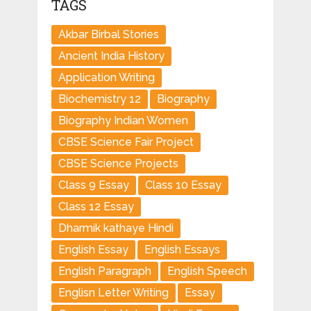
TAGS
Akbar Birbal Stories
Ancient India History
Application Writing
Biochemistry 12
Biography
Biography Indian Women
CBSE Science Fair Project
CBSE Science Projects
Class 9 Essay
Class 10 Essay
Class 12 Essay
Dharmik kathaye Hindi
English Essay
English Essays
English Paragraph
English Speech
Englisn Letter Writing
Essay