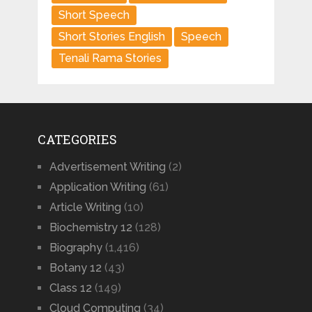
Short Speech
Short Stories English
Speech
Tenali Rama Stories
CATEGORIES
Advertisement Writing
(2)
Application Writing
(61)
Article Writing
(10)
Biochemistry 12
(128)
Biography
(1,416)
Botany 12
(43)
Class 12
(149)
Cloud Computing
(34)