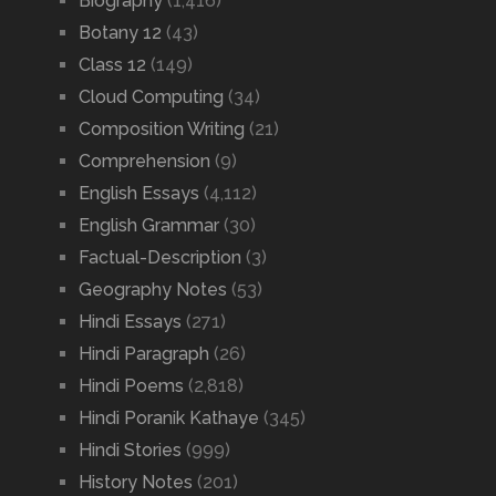
Biography
(1,416)
Botany 12
(43)
Class 12
(149)
Cloud Computing
(34)
Composition Writing
(21)
Comprehension
(9)
English Essays
(4,112)
English Grammar
(30)
Factual-Description
(3)
Geography Notes
(53)
Hindi Essays
(271)
Hindi Paragraph
(26)
Hindi Poems
(2,818)
Hindi Poranik Kathaye
(345)
Hindi Stories
(999)
History Notes
(201)