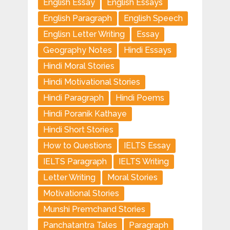
English Essay
English Essays
English Paragraph
English Speech
Englisn Letter Writing
Essay
Geography Notes
Hindi Essays
Hindi Moral Stories
Hindi Motivational Stories
Hindi Paragraph
Hindi Poems
Hindi Poranik Kathaye
Hindi Short Stories
How to Questions
IELTS Essay
IELTS Paragraph
IELTS Writing
Letter Writing
Moral Stories
Motivational Stories
Munshi Premchand Stories
Panchatantra Tales
Paragraph