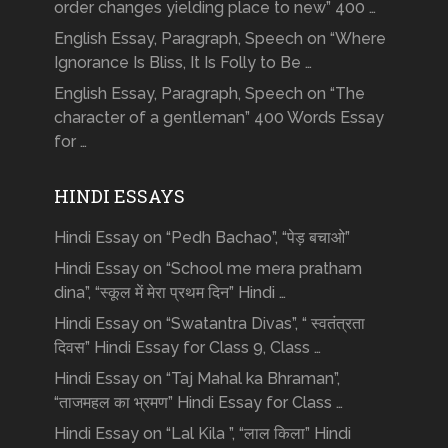
order changes yielding place to new” 400 …
English Essay, Paragraph, Speech on “Where
Ignorance Is Bliss, It Is Folly to Be …
English Essay, Paragraph, Speech on “The
character of a gentleman” 400 Words Essay
for …
HINDI ESSAYS
Hindi Essay on “Pedh Bachao”, “पेड़ बचाओ”
Hindi Essay on “School me mera pratham
dina”, “स्कूल में मेरा प्रथम दिन” Hindi …
Hindi Essay on “Swatantra Divas”, “ स्वतंत्रता
दिवस” Hindi Essay for Class 9, Class …
Hindi Essay on “Taj Mahal ka Bhraman”,
“ताजमहल का भ्रमण” Hindi Essay for Class …
Hindi Essay on “Lal Kila ”, “लाल किला” Hindi