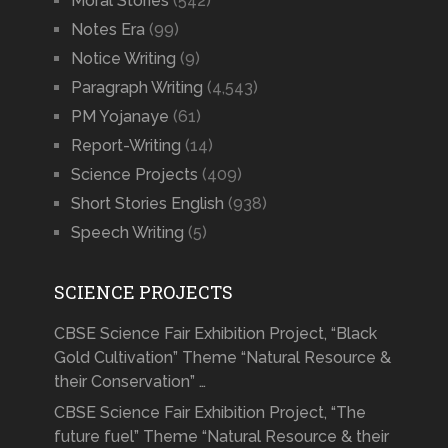
Moral Stories
(542)
Notes Era
(99)
Notice Writing
(9)
Paragraph Writing
(4,543)
PM Yojanaye
(61)
Report-Writing
(14)
Science Projects
(409)
Short Stories English
(938)
Speech Writing
(5)
SCIENCE PROJECTS
CBSE Science Fair Exhibition Project, “Black
Gold Cultivation” Theme “Natural Resource &
their Conservation” …
CBSE Science Fair Exhibition Project, “The
future fuel” Theme “Natural Resource & their