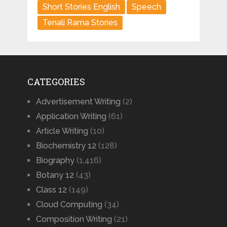
Short Stories English
Speech
Tenali Rama Stories
CATEGORIES
Advertisement Writing
(2)
Application Writing
(61)
Article Writing
(10)
Biochemistry 12
(128)
Biography
(1,416)
Botany 12
(43)
Class 12
(149)
Cloud Computing
(34)
Composition Writing
(21)