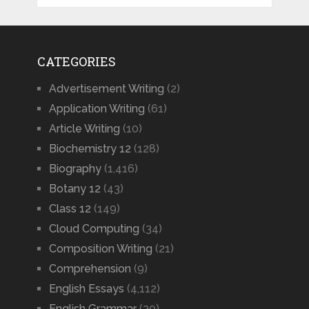
CATEGORIES
Advertisement Writing
(2)
Application Writing
(61)
Article Writing
(10)
Biochemistry 12
(128)
Biography
(1,416)
Botany 12
(43)
Class 12
(149)
Cloud Computing
(34)
Composition Writing
(21)
Comprehension
(9)
English Essays
(4,112)
English Grammar
(30)