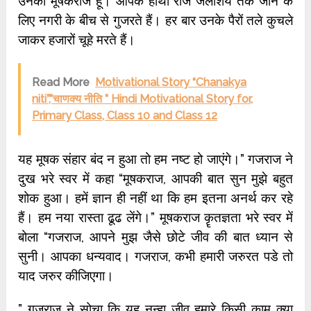
उनका मूषकराज हूं। आपके हाथी रोज जलाशय तक जाने के
लिए नगरी के बीच से गुजरते हैं। हर बार उनके पैरों तले कुचले
जाकर हजारों चूहे मरते हैं।
Read More
Motivational Story “Chanakya
niti”,”चाणक्य नीति ” Hindi Motivational Story for,
Primary Class, Class 10 and Class 12
यह मूषक संहार बंद न हुआ तो हम नष्ट हो जाएंगे।” गजराज ने
दुख भरे स्वर में कहा “मूषकराज, आपकी बात सुन मुझे बहुत
शोक हुआ। हमें ज्ञान ही नहीं था कि हम इतना अनर्थ कर रहे
हैं। हम नया रास्ता ढूढ लेंगे।” मूषकराज कॄतज्ञता भरे स्वर में
बोला “गजराज, आपने मुझ जैसे छोटे जीव की बात ध्यान से
सुनी। आपका धन्यवाद। गजराज, कभी हमारी जरुरत पडे तो
याद जरुर कीजिएगा।
” गजराज ने सोचा कि यह नन्हा जीव हमारे किसी काम क्या