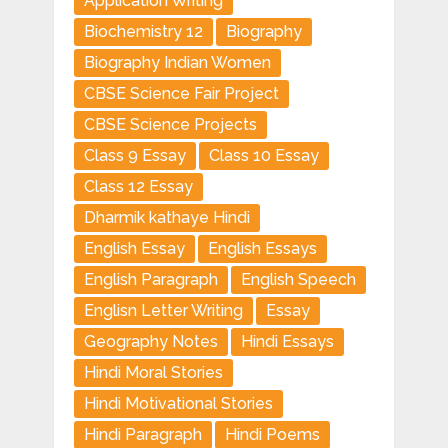
Application Writing
Biochemistry 12
Biography
Biography Indian Women
CBSE Science Fair Project
CBSE Science Projects
Class 9 Essay
Class 10 Essay
Class 12 Essay
Dharmik kathaye Hindi
English Essay
English Essays
English Paragraph
English Speech
Englisn Letter Writing
Essay
Geography Notes
Hindi Essays
Hindi Moral Stories
Hindi Motivational Stories
Hindi Paragraph
Hindi Poems