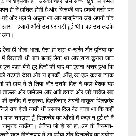
ड़े का शहसवार है। उसका चेहरा उस सच्ची खुशी से कमल
बचपन ही में हासिल होती है और जिसकी याद हमको मरते दम
गर्द और धूल से अछूता था और मासूमियत उसे अपनी गोद
 उतरा। हज़ारों आँखें उस पर गड़ी हुई थीं। वह उस लड़के
ने लगा।
ऐसा ही भोला-भाला, ऐसा ही खुश-व-खुर्रम और दुनिया की
ों में खिलाती थी, बाप बलाएँ लेता था और सारा कुनबा जान
 इस वक़्त बीते हुए दिनों की याद का इतना असर हुआ कि
शों को तड़पते देखा और न झपकीं, आँसू का एक क़तरा टपक
ी को हाथ में ले लिया और उसके दिल ने कहा-बेशक यह
्ते ताऊस और जामेजम और आबे हयात और ज़रे परवेज़ सब
की उम्मीद में सरमस्त, दिलफ़िगार अपनी माशूक़ा दिलफ़रेब
जिलें तय होती जाती थीं उसका दिल बैठ जाता था कि कहीं
चीज़ समझता हूँ, दिलफ़रेब की आँखों में कद्र न हुई तो मैं
े नामुराद जाऊँगा। लेकिन जो हो सो हो, अब तो किस्मत-
ते शहर मीनोसवाद में आ पहुँचा और दिलफ़रेब की ड्योढ़ी