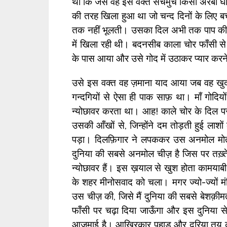
था कि जैसे वह इस वक्त सचमुच किसी अरबी घो
की तरह खिला हुआ था जो चन्द दिनों के लिए 
तक नहीं भूलती। उसका दिल अभी तक पाप की 
में खिला रही थी। बदनसीब काला चोर फाँसी से
के पास आया और उसे गोद में उठाकर प्यार कर
उसे इस वक्त वह ज़माना याद आया जब वह खुद 
गन्दगियों से ऐसा ही पाक साफ़ था। माँ गोदिय
न्योछावर करता था। आह! काले चोर के दिल पर
उसकी आँखों से, जिन्होंने दम तोड़ती हुई ला
पड़ा। दिलफ़िगार ने लपककर उस अनमोल मोत
दुनिया की सबसे अनमोल चीज़ है जिस पर तख़
न्योछावर हैं। इस ख़याल से खुश होता कामयाबी 
के शहर मीनोसवाद को चला। मगर ज्यो-ज्यों मं
उस चीज़ की, जिसे मैं दुनिया की सबसे बेशक़ीमत 
फाँसी पर चढ़ा दिया जाऊँगा और इस दुनिया स
आज़माई है। आख़िरकार पहाड़ और दरिया तय कर