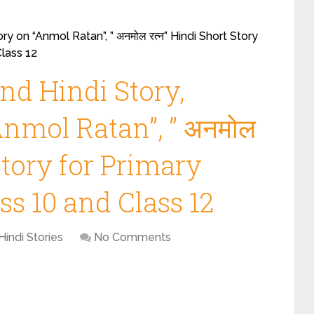
y on “Anmol Ratan”, ” अनमोल रत्न” Hindi Short Story
Class 12
d Hindi Story,
Anmol Ratan”, ” अनमोल
Story for Primary
ass 10 and Class 12
Hindi Stories
No Comments