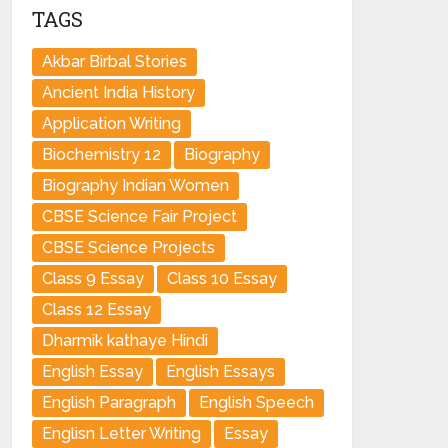
TAGS
Akbar Birbal Stories
Ancient India History
Application Writing
Biochemistry 12
Biography
Biography Indian Women
CBSE Science Fair Project
CBSE Science Projects
Class 9 Essay
Class 10 Essay
Class 12 Essay
Dharmik kathaye Hindi
English Essay
English Essays
English Paragraph
English Speech
Englisn Letter Writing
Essay