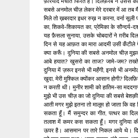
फ़रियाद मचाते फिरते हैं। दिलफ़रेब ने उससे कह
सबसे अनमोल चीज़ लेकर मेरे दरबार में आ तब मैं
मिले तो ख़बरदार इधर रुख़ न करना, वर्ना सूली 
का, शिकवे-शिकायत का, प्रेमिका के सौन्दर्य-द
यह फ़ैसला सुनाया, उसके चोबदारों ने ग़रीब
दिन से यह आफ़त का मारा आदमी उसी कँटीले पेड
क्या करूँ। दुनिया की सबसे अनमोल चीज़ मुझक
आबे हयात? खुसरो का ताज? जामे-जम? तख्तेत
दुनिया में ज़रूर इनसे भी महँगी, इनसे भी अनमोल च
खुदा, मेरी मुश्किल क्योंकर आसान होगी? दिलफ़ि
न करती थी। मुनीर शामी को हातिम-सा मददगार
मुझे भी उस चीज़ का जो दुनिया की सबसे बेशक़
आती मगर मुझे इतना तो मालूम हो जाता कि वह कि
सकता हूँ। मैं समुन्दर का गीत, पत्थर का दि
तलाश में कमर कस सकता हूँ। मगर दुनिया की
ऊपर है। आसमान पर तारे निकल आये थे। द