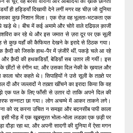
न से चूर, वह बरसों वीरानों और आबादियों की ख़ाक छानता
्डियाँ ही हड्डियाँ दिखायी देने लगीं मगर वह चीज़ जो दुनिया
 उसका कुछ निशान मिला। एक रोज़ वह भूलता-भटकता एक
धे खड़े थे। बीच में कई अमामे और चोग़े वाले दढिय़ल क़ाजी
मशविरा कर रहे थे और इस जमात से ज़रा दूर पर एक सूली
से कुछ यहाँ की कैफियत देखने के इरादे से ठिठक गया।
 क़ैदी को जिसके हाथ-पैर में ज़ंजीरें थीं, पकड़े चले आ रहे
 और क़ैदी की हथकडिय़ाँ, बेडिय़ाँ सब उतार ली गयीं। इस
न के छींटों से रंगीन था, और उसका दिल नेकी के ख़याल और
काला चोर कहते थे। सिपाहियों ने उसे सूली के तख़्ते पर
ाल दी और जल्लादों ने तख़्ता खींचने का इरादा किया कि वह
मुझे एक पल के लिए फाँसी से उतार दो ताकि अपने दिल की
 तरफ सन्नाटा छा गया। लोग अचम्भे में आकर ताकने लगे।
ाचना को रद्द करना उचित न समझा और बदनसीब पापी काला
। इसी भीड़ में एक खूबसूरत भोला-भोला लडक़ा एक छड़ी पर
़ा दौड़ा रहा था, और अपनी सादगी की दुनिया में ऐसा मगन