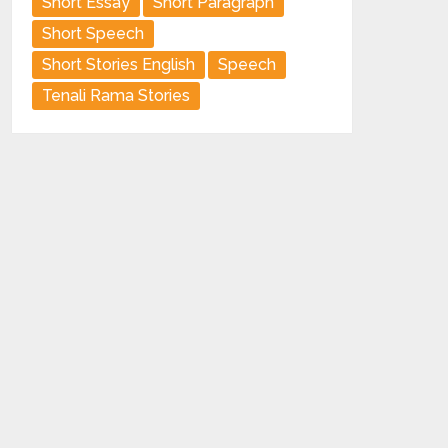
Short Essay
Short Paragraph
Short Speech
Short Stories English
Speech
Tenali Rama Stories