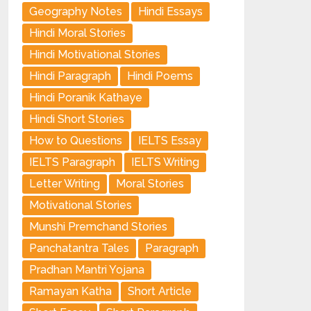
Geography Notes
Hindi Essays
Hindi Moral Stories
Hindi Motivational Stories
Hindi Paragraph
Hindi Poems
Hindi Poranik Kathaye
Hindi Short Stories
How to Questions
IELTS Essay
IELTS Paragraph
IELTS Writing
Letter Writing
Moral Stories
Motivational Stories
Munshi Premchand Stories
Panchatantra Tales
Paragraph
Pradhan Mantri Yojana
Ramayan Katha
Short Article