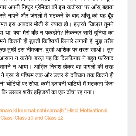
ार अपनी निष्ठुर प्रेमिका की इस कठोरता पर आँसू बहाता
स्ते नापने और जंगलों में भटकने के बाद आँसू की यह बूँद
त इस आबदार मोती से ज्यादा हो। हज़रते खिज्र! तुमने
 था, क्या मेरी बाँह न पकड़ोगे? सिकन्दर सारी दुनिया का
ने कितनी ही डूबती किश्तियाँ किनारे लगायी हैं, मुझ ग़रीब
 कुछ तुम्ही इस नीमजान, दुखी आशिक़ पर तरस खाओ। तुम
ल आसान न करोगे! ग़रज़ यह कि दिलफ़िगार ने बहुत फ़रियाद
सामने न आया। आख़िर निराश होकर वह पागलों की तरह
ने पूरब से पच्छिम तक और उत्तर से दक्खिन तक कितने ही
तानी चोटियों पर सोया, कभी डरावनी घाटियों में भटकता फिरा
क कि उसका शरीर हड्डियों का एक ढाँचा रह गया।
anaro ki keemat nahi samajhi” Hindi Motivational
 Class, Class 10 and Class 12