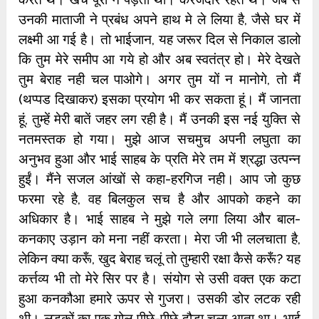
उनकी माताजी ने प्रबंध अपने हाथ मे ले लिया है, जैसे घर में
लक्ष्‍मी आ गई है। तो भाईजान, यह जरूर दिल से निकाल डालो
कि तुम मेरे समीप आ गये हो और अब स्‍वतंत्र हो। मेरे देखते
तुम बेराह नही चल पाओगे। अगर तुम यों न मानोगे, तो मैं
(थप्‍पड दिखाकर) इसका प्रयोग भी कर सकता हूं। मैं जानता
हूं, तुम्‍हें मेरी बातें जहर लग रही है। मैं उनकी इस नई युक्‍ति से
नतमस्‍तक हो गया। मुझे आज सचमुच अपनी लघुता का
अनुभव हुआ और भाई साहब के प्रति मेरे तम में श्रद्धा उत्‍पन्‍न
हुईं। मैंने सजल आंखों से कहा-हरगिज नही। आप जो कुछ
फरमा रहे है, वह बिलकुल सच है और आपको कहने का
अधिकार है। भाई साहब ने मुझे गले लगा लिया और बाल-
कनकाए उड़ान को मना नहीं करता। मेरा जी भी ललचाता है,
लेकिन क्या करूँ, खुद बेराह चलूं तो तुम्हारी रक्षा कैसे करूँ? यह
कर्त्तव्य भी तो मेरे सिर पर है। संयोग से उसी वक्त एक कटा
हुआ कनकौआ हमारे ऊपर से गुजरा। उसकी डोर लटक रही
थी। लड़कों का एक गोल पीछे-पीछे दौड़ा चला आता था। भाई