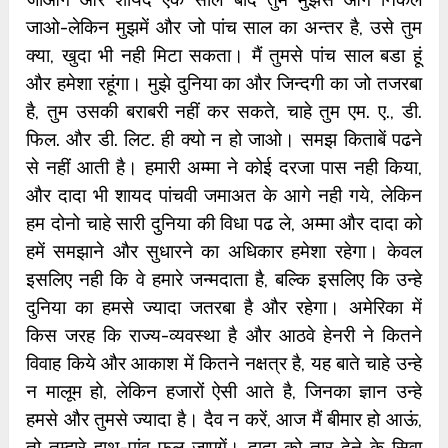
जाओ-लेकिन मुझमें और जो पांच साल का अन्‍तर है, उसे तुम
क्‍या, खुदा भी नही मिटा सकता। मैं तुमसे पांच साल बडा हूं
और हमेशा रहूंगा। मुझे दुनिया का और जिन्‍दगी का जो तजरबा
है, तुम उसकी बराबरी नहीं कर सकते, चाहे तुम एम. ए., डी.
फिल. और डी. लिट. ही क्‍यो न हो जाओ। समझ किताबें पढने
से नहीं आती है। हमारी अम्‍मा ने कोई दरजा पास नही किया,
और दादा भी शायद पांचवी जमाअत के आगे नही गये, लेकिन
हम दोनो चाहे सारी दुनिया की विधा पढ ले, अम्‍मा और दादा को
हमें समझाने और सुधारने का अधिकार हमेशा रहेगा। केवल
इसलिए नही कि वे हमारे जन्‍मदाता है, ब‍ल्कि इसलिए कि उन्‍हे
दुनिया का हमसे ज्‍यादा जतरबा है और रहेगा। अमेरिका में
किस जरह कि राज्‍य-व्‍यवस्‍था है और आठवे हेनरी ने कितने
विवाह किये और आकाश में कितने नक्षत्र है, यह बाते चाहे उन्‍हे
न मालूम हो, लेकिन हजारों ऐसी आते है, जिनका ज्ञान उन्‍हे
हमसे और तुमसे ज्‍यादा है। दैव न करें, आज मैं बीमार हो आऊं,
तो तुम्‍हारे हाथ-पांव फूल जाएगें। दादा को तार देने के सिवा