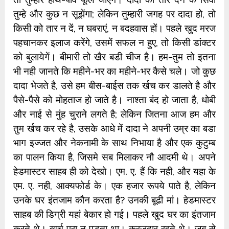
तुम्‍हे और कुछ न सूझेंगा; लेकिन तुम्‍हारी जगह पर दादा हो, तो
किसी को तार न दें, न घबराएं, न बदहवास हों। पहले खुद मरज
पहचानकर इलाज करेंगे, उसमें सफल न हुए, तो किसी डांक्‍टर
को बुलायेगें। बीमारी तो खैर बडी चीज है। हम-तुम तो इतना
भी नही जानते कि महीने-भर का महीने-भर कैसे चले। जो कुछ
दादा भेजते है, उसे हम बीस-बाईस तक र्खच कर डालते है और
पैसे-पैसे को मोहताज हो जाते है। नाश्‍ता बंद हो जाता है, धोबी
और नाई से मुंह चुराने लगते है; लेकिन जितना आज हम और
तुम र्खच कर रहे है, उसके आधे में दादा ने अपनी उम्र का बडा
भाग इज्‍जत और नेकनामी के साथ निभाया है और एक कुटुम्‍ब
का पालन किया है, जिसमे सब मिलाकर नौ आदमी थे। अपने
हेडमास्‍टर साहब ही को देखो। एम. ए. हैं कि नही, और यहा के
एम. ए. नही, आक्‍यफोर्ड के। एक हजार रूपये पाते है, लेकिन
उनके घर इंतजाम कौन करता है? उनकी बूढी मां। हेडमास्‍टर
साहब की डिग्री यहां बेकार हो गई। पहले खुद घर का इंतजाम
करते थे। खर्च पूरा न पड़ता था। करजदार रहते थे। जब से