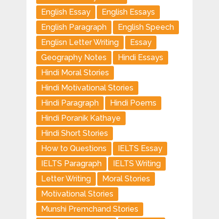
English Essay
English Essays
English Paragraph
English Speech
Englisn Letter Writing
Essay
Geography Notes
Hindi Essays
Hindi Moral Stories
Hindi Motivational Stories
Hindi Paragraph
Hindi Poems
Hindi Poranik Kathaye
Hindi Short Stories
How to Questions
IELTS Essay
IELTS Paragraph
IELTS Writing
Letter Writing
Moral Stories
Motivational Stories
Munshi Premchand Stories