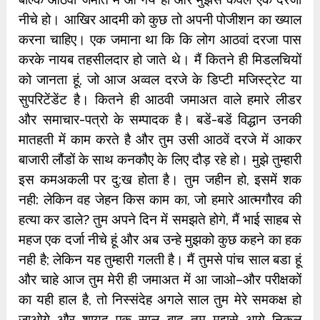
नीचे हो। आखिर आदमी को कुछ तो अपनी पोजीशन का ख्याल
करना चाहिए। एक जमाना था कि कि लोग आठवां दरजा पास
करके नायब तहसीलदार हो जाते थे। मैं कितने ही मिडलचियों
को जानता हूं, जो आज अव्‍वल दरजे के डिप्‍टी मजिस्‍ट्रेट या
सुपरिटेंडेंट है। कितने ही आठवी जमाअत वाले हमारे लीडर
और समाचार-पत्रो के सम्‍पादक है। बडें-बडें विद्धान उनकी
मातहती में काम करते है और तुम उसी आठवें दरजे में आकर
बाजारी लौंडों के साथ कनकौए के लिए दौड़ रहे हो। मुझे तुम्‍हारी
इस कमअकली पर दु:ख होता है। तुम जहीन हो, इसमें शक
नही: लेकिन वह जेहन किस काम का, जो हमारे आत्‍मगौरव की
हत्‍या कर डाले? तुम अपने दिन में समझते होगे, मैं भाई साहब से
महज एक दर्जा नीचे हूं और अब उन्‍हे मुझको कुछ कहने का हक
नही है; लेकिन यह तुम्‍हारी गलती है। मैं तुमसे पांच साल बडा हूं
और चाहे आज तुम मेरी ही जमाअत में आ जाओ–और परीक्षकों
का यही हाल है, तो निस्‍संदेह अगले साल तुम मेरे समकक्ष हो
जाओगे और शायद एक साल बाद तुम मुझसे आगे निकल