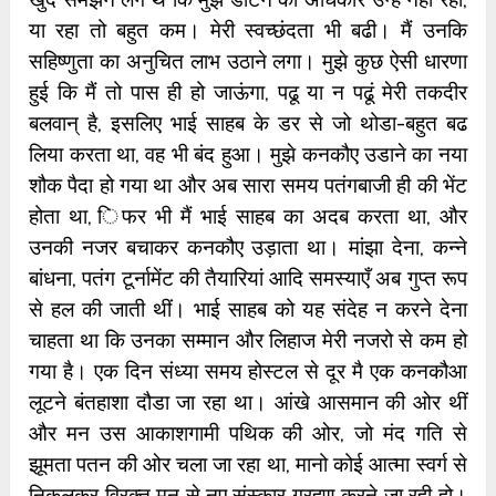
या रहा तो बहुत कम। मेरी स्‍वच्‍छंदता भी बढी। मैं उनकि
सहिष्‍णुता का अनुचित लाभ उठाने लगा। मुझे कुछ ऐसी धारणा
हुई कि मैं तो पास ही हो जाऊंगा, पढू या न पढूं मेरी तकदीर
बलवान् है, इसलिए भाई साहब के डर से जो थोडा-बहुत बढ
लिया करता था, वह भी बंद हुआ। मुझे कनकौए उडाने का नया
शौक पैदा हो गया था और अब सारा समय पतंगबाजी ही की भेंट
होता था, ‍िफर भी मैं भाई साहब का अदब करता था, और
उनकी नजर बचाकर कनकौए उड़ाता था। मांझा देना, कन्‍ने
बांधना, पतंग टूर्नामेंट की तैयारियां आदि समस्‍याएँ अब गुप्‍त रूप
से हल की जाती थीं। भाई साहब को यह संदेह न करने देना
चाहता था कि उनका सम्‍मान और लिहाज मेरी नजरो से कम हो
गया है। एक दिन संध्‍या समय होस्‍टल से दूर मै एक कनकौआ
लूटने बंतहाशा दौडा जा रहा था। आंखे आसमान की ओर थीं
और मन उस आकाशगामी पथिक की ओर, जो मंद गति से
झूमता पतन की ओर चला जा रहा था, मानो कोई आत्‍मा स्‍वर्ग से
निकलकर विरक्‍त मन से नए संस्‍कार ग्रहण करने जा रही हो।