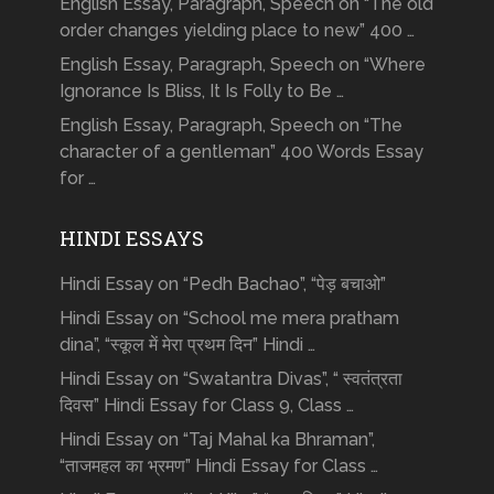
English Essay, Paragraph, Speech on “The old
order changes yielding place to new” 400 …
English Essay, Paragraph, Speech on “Where
Ignorance Is Bliss, It Is Folly to Be …
English Essay, Paragraph, Speech on “The
character of a gentleman” 400 Words Essay
for …
HINDI ESSAYS
Hindi Essay on “Pedh Bachao”, “पेड़ बचाओ”
Hindi Essay on “School me mera pratham
dina”, “स्कूल में मेरा प्रथम दिन” Hindi …
Hindi Essay on “Swatantra Divas”, “ स्वतंत्रता
दिवस” Hindi Essay for Class 9, Class …
Hindi Essay on “Taj Mahal ka Bhraman”,
“ताजमहल का भ्रमण” Hindi Essay for Class …