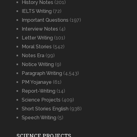
History Notes
(201)
IELTS Writing
(72)
Important Questions
(197)
Interview Notes
(4)
Letter Writing
(101)
Moral Stories
(542)
Notes Era
(99)
Notice Writing
(9)
Paragraph Writing
(4,543)
PM Yojanaye
(61)
Report-Writing
(14)
Science Projects
(409)
Short Stories English
(938)
Speech Writing
(5)
SCIENCE PROJECTS