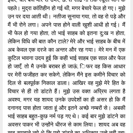
पहले। मुद्रा कांतिहीन हो गई थी, मगर बेचारे फेल हो गए। मुझे
उन पर दया आ‍ती‍‍ थी। नतीजा सुनाया गया, तो वह रो पड़े और
मैं भी रोने लगा। अपने पास होने वाली खुशी आधी हो गई। मैं
भी फेल हो गया होता, तो भाई साहब को इतना दु:ख न होता,
लेकिन विधि की बात कौन टाले? मेरे और भाई साहब के बीच में
अब केवल एक दरजे का अन्‍तर और रह गया। मेरे मन में एक
कुटिल भावना उदय हुई कि कही भाई साहब एक साल और फेल
हो जाएँ, तो मै उनके बराबर हो जाऊं, ‍िफर वह किस आधार
पर मेरी फजीहत कर सकेगे, लेकिन मैंने इस कमीने विचार को
दिल‍ से बलपूर्वक निकाल डाला। आखिर वह मुझे मेरे हित के
विचार से ही तो डांटते हैं। मुझे उस वक्‍त अप्रिय लगता है
अवश्‍य, मगर यह शायद उनके उपदेशों का ही असर हो कि मैं
दनानद पास होता जाता हूं और इतने अच्‍छे नम्‍बरों से। अबकी
भाई साहब बहुत-कुछ नर्म पड़ गए थे। कई बार मुझे डांटने का
अवसर पाकर भी उन्‍होंने धीरज से काम लिया। शायद अब वह
खुद समझने लगे थे कि मुझे डांटने का अधिकार उन्‍हे नही रहा;