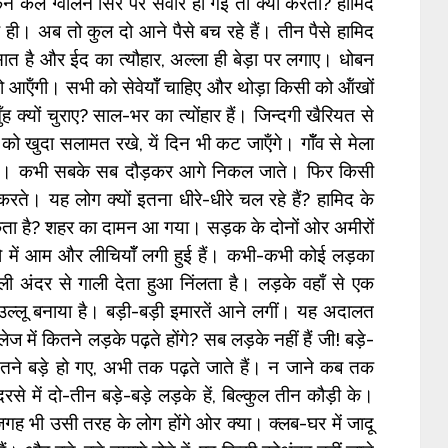
न कल ग्वालन सिर पर सवार हो गई तो क्या करती? हामिद
िए ही। अब तो कुल दो आने पैसे बच रहे हैं। तीन पैसे हामिद
बिसात है और ईद का त्यौहार, अल्ला ही बेड़ा पर लगाए। धोबन
 आऍंगी। सभी को सेवेयॉँ चाहिए और थोड़ा किसी को ऑंखों
 क्यों चुराए? साल-भर का त्योंहार हैं। जिन्दगी खैरियत से
 को खुदा सलामत रखे, यें दिन भी कट जाऍंगे। गॉँव से मेला
 था। कभी सबके सब दौड़कर आगे निकल जाते। फिर किसी
करते। यह लोग क्यों इतना धीरे-धीरे चल रहे हैं? हामिद के
सकता है? शहर का दामन आ गया। सड़क के दोनों ओर अमीरों
ेड़ो में आम और लीचियॉँ लगी हुई हैं। कभी-कभी कोई लड़का
अंदर से गाली देता हुआ निंलता है। लड़के वहाँ से एक
 उल्लू बनाया है। बड़ी-बड़ी इमारतें आने लगीं। यह अदालत
ज में कितने लड़के पढ़ते होंगे? सब लड़के नहीं हैं जी! बड़े-
। इतने बड़े हो गए, अभी तक पढ़ते जाते हैं। न जाने कब तक
रसे में दो-तीन बड़े-बड़े लड़के हें, बिल्कुल तीन कौड़ी के।
 जगह भी उसी तरह के लोग होंगे ओर क्या। क्लब-घर में जादू