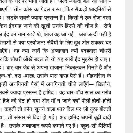
ए तेली के घर पर भागा जाता है। जल्दी-जल्दी बैलों को सानी-
जाएगी। तीन कोस का पेदल रास्ता, फिर सैकड़ों आदमियों से
ै। लड़के सबसे ज्यादा प्रसन्न हैं। किसी ने एक रोजा रखा
ेकिन ईदगाह जाने की खुशी उनके हिस्से की चीज है। रोजे
। रोज ईद का नाम रटते थे, आज वह आ गई। अब जल्दी पड़ी है
चिंताओं से क्या प्रयोजन! सेवैयों के लिए दूध ओर शक्कर घर
 खाऍंगे। वह क्या जानें कि अब्बाजान क्यों बदहवास चौधरी
बर कि चौधरी ऑंखें बदल लें, तो यह सारी ईद मुहर्रम हो जाए।
 है। बार-बार जेब से अपना खजाना निकालकर गिनते हैं और
 एक-दो, दस,-बारह, उसके पास बारह पैसे हैं। मोहनसिन के
न्हीं अनगिनती पैसों में अनगिनती चीजें लाऍंगें— खिलौने,
 सबसे ज्यादा प्रसन्न है हामिद। वह चार-पॉँच साल का गरीब
ैजे की भेंट हो गया और मॉँ न जाने क्यों पीली होती-होती
ै। कहती तो कौन सुनने वाला था? दिल पर जो कुछ बीतती
,. तो संसार से विदा हो गई। अब हामिद अपनी बूढ़ी दादी
 है। उसके अब्बाजान रूपये कमाने गए हैं। बहुत-सी थैलियॉँ