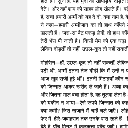
होता है। सुना है, यहॉँ मुर्दो की खोपड़ियां दौड़त
देते। और वहॉँ शाम को साहब लोग खेलते हैं। बड़े
हैं, सच! हमारी अम्मॉँ को यह दे दो, क्या नाम ह
ने कहा—हमारी अम्मीजान का तो हाथ कॉँपन
डालती हैं। जरा-सा बैट पकड़ लेगी, तो हाथ कॉँपन
तेरी भैंस पी जाती है। किसी मेम को एक घड़
लेकिन दौड़तीं तो नहीं, उछल-कूद तो नहीं सकत
मोहसिन—हॉँ, उछल-कूद तो नहीं सकतीं; लेकिन
पड़ी थी, अम्मॉँ इतना तेज दौड़ी कि में उन्हे
आज खूब सजी हुई थीं। इतनी मिठाइयॉँ कौन खा
को जिन्नात आकर खरीद ले जाते हैं। अब्बा क
और जितना माल बचा होता है, वह तुलवा लेता है 
को यकीन न आया—ऐसे रूपये जिन्नात को कहॉँ
क्या कमी? जिस खजाने में चाहें चले जाऍं। लो
फेर में! हीरे-जवाहरात तक उनके पास रहते हैं।
बैठे हें, पॉँच मिनट में कलकत्ता पहुँच जाऍं। ह