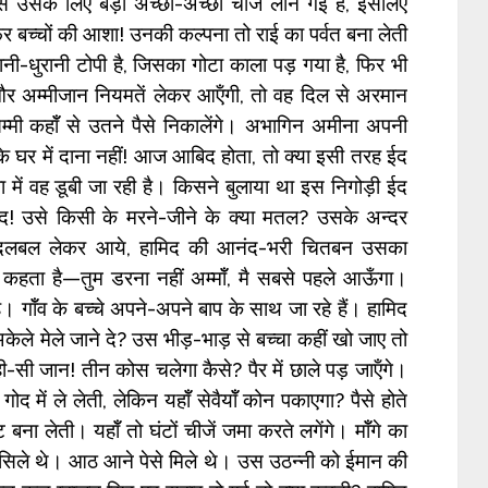
े उसके लिए बड़ी अच्छी-अच्छी चीजें लाने गई हैं, इसलिए
र बच्चों की आशा! उनकी कल्पना तो राई का पर्वत बना लेती
पुरानी-धुरानी टोपी है, जिसका गोटा काला पड़ गया है, फिर भी
और अम्मीजान नियमतें लेकर आऍंगी, तो वह दिल से अरमान
म्मी कहॉँ से उतने पैसे निकालेंगे। अभागिन अमीना अपनी
के घर में दाना नहीं! आज आबिद होता, तो क्या इसी तरह ईद
ं वह डूबी जा रही है। किसने बुलाया था इस निगोड़ी ईद
द! उसे किसी के मरने-जीने के क्या मतल? उसके अन्दर
रा दलबल लेकर आये, हामिद की आनंद-भरी चितबन उसका
 कहता है—तुम डरना नहीं अम्मॉँ, मै सबसे पहले आऊँगा।
गॉँव के बच्चे अपने-अपने बाप के साथ जा रहे हैं। हामिद
ेले मेले जाने दे? उस भीड़-भाड़ से बच्चा कहीं खो जाए तो
ही-सी जान! तीन कोस चलेगा कैसे? पैर में छाले पड़ जाऍंगे।
 गोद में ले लेती, लेकिन यहॉँ सेवैयॉँ कोन पकाएगा? पैसे होते
ा लेती। यहॉँ तो घंटों चीजें जमा करते लगेंगे। मॉँगे का
सिले थे। आठ आने पेसे मिले थे। उस उठन्नी को ईमान की