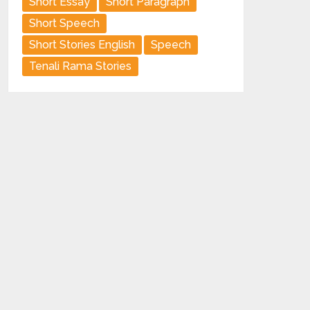
Short Essay
Short Paragraph
Short Speech
Short Stories English
Speech
Tenali Rama Stories