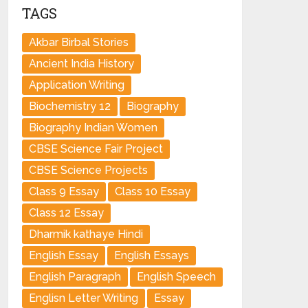
TAGS
Akbar Birbal Stories
Ancient India History
Application Writing
Biochemistry 12
Biography
Biography Indian Women
CBSE Science Fair Project
CBSE Science Projects
Class 9 Essay
Class 10 Essay
Class 12 Essay
Dharmik kathaye Hindi
English Essay
English Essays
English Paragraph
English Speech
Englisn Letter Writing
Essay