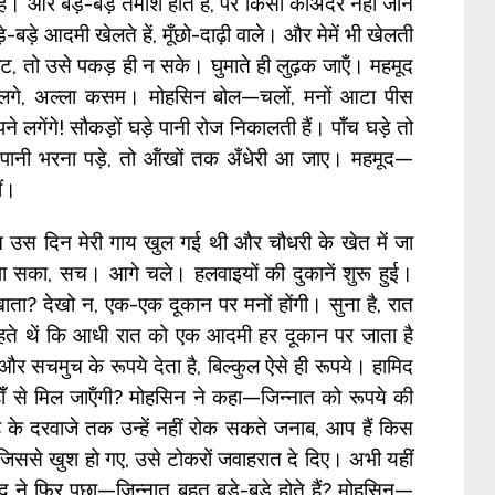
ी हैं। और बड़े-बड़े तमाशे होते हें, पर किसी कोअंदर नहीं जाने
-बड़े आदमी खेलते हें, मूँछो-दाढ़ी वाले। और मेमें भी खेलती
ै, बैट, तो उसे पकड़ ही न सके। घुमाते ही लुढ़क जाऍं। महमूद
े लगे, अल्ला कसम। मोहसिन बोल—चलों, मनों आटा पीस
े लगेंगे! सौकड़ों घड़े पानी रोज निकालती हैं। पॉँच घड़े तो
ा पानी भरना पड़े, तो ऑंखों तक अँधेरी आ जाए। महमूद—
ीं।
 उस दिन मेरी गाय खुल गई थी और चौधरी के खेत में जा
ं न पा सका, सच। आगे चले। हलवाइयों की दुकानें शुरू हुई।
ता? देखो न, एक-एक दूकान पर मनों होंगी। सुना है, रात
हते थें कि आधी रात को एक आदमी हर दूकान पर जाता है
और सचमुच के रूपये देता है, बिल्कुल ऐसे ही रूपये। हामिद
 से मिल जाऍंगी? मोहसिन ने कहा—जिन्नात को रूपये की
हे के दरवाजे तक उन्हें नहीं रोक सकते जनाब, आप हैं किस
 जिससे खुश हो गए, उसे टोकरों जवाहरात दे दिए। अभी यहीं
ामिद ने फिर पूछा—जिन्नात बहुत बड़े-बड़े होते हैं? मोहसिन—