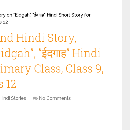
 on “Eidgah”, ”ईदगाह” Hindi Short Story for
s 12
d Hindi Story,
idgah”, ”ईदगाह” Hindi
imary Class, Class 9,
s 12
Hindi Stories
No Comments