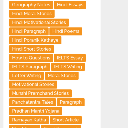
Geography Notes
Hindi Essays
Hindi Moral Stories
Hindi Motivational Stories
Hindi Paragraph
Hindi Poems
Hindi Poranik Kathaye
Hindi Short Stories
How to Questions
IELTS Essay
IELTS Paragraph
IELTS Writing
Letter Writing
Moral Stories
Motivational Stories
Munshi Premchand Stories
Panchatantra Tales
Paragraph
Pradhan Mantri Yojana
Ramayan Katha
Short Article