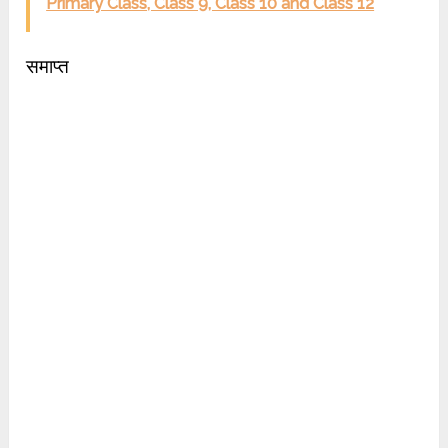
Primary Class, Class 9, Class 10 and Class 12
समाप्त