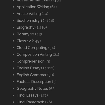
Advertisement Writing
(2)
Application Writing
(61)
Article Writing
(10)
Biochemistry 12
(128)
Biography
(1,416)
Botany 12
(43)
Class 12
(149)
Cloud Computing
(34)
Composition Writing
(21)
Comprehension
(9)
English Essays
(4,112)
English Grammar
(30)
Factual-Description
(3)
Geography Notes
(53)
Hindi Essays
(271)
Hindi Paragraph
(26)