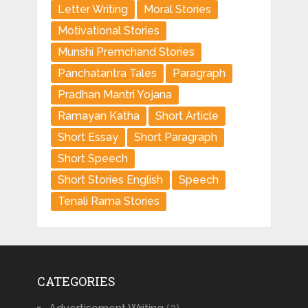
Letter Writing
Moral Stories
Motivational Stories
Munshi Premchand Stories
Panchatantra Tales
Paragraph
Pradhan Mantri Yojana
Ramayan Katha
Short Article
Short Essay
Short Paragraph
Short Speech
Short Stories English
Speech
Tenali Rama Stories
CATEGORIES