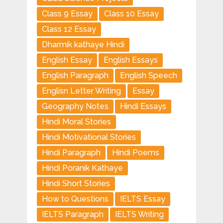
Class 9 Essay
Class 10 Essay
Class 12 Essay
Dharmik kathaye Hindi
English Essay
English Essays
English Paragraph
English Speech
Englisn Letter Writing
Essay
Geography Notes
Hindi Essays
Hindi Moral Stories
Hindi Motivational Stories
Hindi Paragraph
Hindi Poems
Hindi Poranik Kathaye
Hindi Short Stories
How to Questions
IELTS Essay
IELTS Paragraph
IELTS Writing