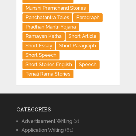
Munshi Premchand Stories
Panchatantra Tales
Paragraph
Pradhan Mantri Yojana
Ramayan Katha
Short Article
Short Essay
Short Paragraph
Short Speech
Short Stories English
Speech
Tenali Rama Stories
CATEGORIES
Advertisement Writing
(2)
Application Writing
(61)