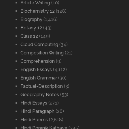
Article Writing
(10)
Biochemistry 12
(128)
Biography
(1,416)
Botany 12
(43)
Class 12
(149)
Cloud Computing
(34)
Composition Writing
(21)
Comprehension
(9)
English Essays
(4,112)
English Grammar
(30)
Factual-Description
(3)
Geography Notes
(53)
Hindi Essays
(271)
Hindi Paragraph
(26)
Hindi Poems
(2,818)
Hindi Poranik Kathaye
(345)