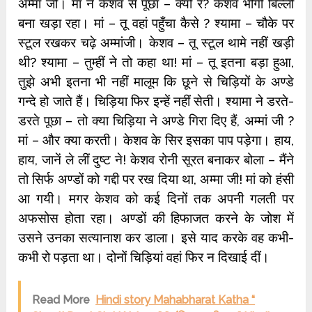
अम्मां जी। मां ने केशव से पूछा – क्यों रे? केशव भीगी बिल्ली
बना खड़ा रहा। मां – तू वहां पहुँचा कैसे ? श्यामा – चौके पर
स्टूल रखकर चढ़े अम्मांजी। केशव – तू स्टूल थामे नहीं खड़ी
थी? श्यामा – तुम्हीं ने तो कहा था! मां – तू इतना बड़ा हुआ,
तुझे अभी इतना भी नहीं मालूम कि छूने से चिड़ियों के अण्डे
गन्दे हो जाते हैं। चिड़िया फिर इन्हें नहीं सेती। श्यामा ने डरते-
डरते पूछा – तो क्या चिड़िया ने अण्डे गिरा दिए हैं, अम्मां जी ?
मां – और क्या करती। केशव के सिर इसका पाप पड़ेगा। हाय,
हाय, जानें ले लीं दुष्ट ने! केशव रोनी सूरत बनाकर बोला – मैंने
तो सिर्फ अण्डों को गद्दी पर रख दिया था, अम्मा जी! मां को हंसी
आ गयी। मगर केशव को कई दिनों तक अपनी गलती पर
अफसोस होता रहा। अण्डों की हिफाजत करने के जोश में
उसने उनका सत्यानाश कर डाला। इसे याद करके वह कभी-
कभी रो पड़ता था। दोनों चिड़ियां वहां फिर न दिखाई दीं।
Read More
Hindi story Mahabharat Katha “