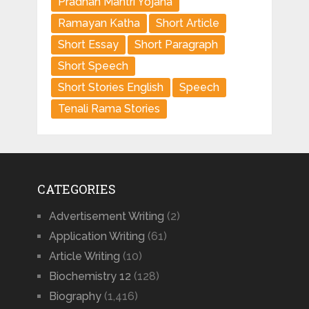
Pradhan Mantri Yojana
Ramayan Katha
Short Article
Short Essay
Short Paragraph
Short Speech
Short Stories English
Speech
Tenali Rama Stories
CATEGORIES
Advertisement Writing
(2)
Application Writing
(61)
Article Writing
(10)
Biochemistry 12
(128)
Biography
(1,416)