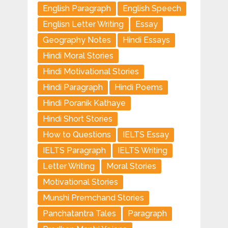
English Paragraph
English Speech
Englisn Letter Writing
Essay
Geography Notes
Hindi Essays
Hindi Moral Stories
Hindi Motivational Stories
Hindi Paragraph
Hindi Poems
Hindi Poranik Kathaye
Hindi Short Stories
How to Questions
IELTS Essay
IELTS Paragraph
IELTS Writing
Letter Writing
Moral Stories
Motivational Stories
Munshi Premchand Stories
Panchatantra Tales
Paragraph