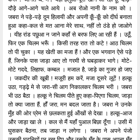
दौड़े आगे-आगे चले आये । अब रोओ नानी के नाम को ।
जबरा ने पड़े-पड़े दुम हिलायी और अपनी कूँ-कूँ को दीर्घ बनाता
हुआ कहा-कल से मत आना मेरे साथ, नहीं तो ठंडे हो जाओगे
। यीह रांड पछुआ न जाने कहाँ से बरफ लिए आ रही हैं । उठूँ,
फिर एक चिलम भरूँ । किसी तरह रात तो कटे ! आठ चिलम
तो पी चुका । यह खेती का मजा हैं ! और एक भगवान ऐसे पड़े
हैं, जिनके पास जाड़ा आए तो गरमी से घबड़ाकर भागे। मोटे-
मोटे गददे, लिहाफ, कम्बल । मजाल है, जाड़े का गुजर हो जाए
। जकदीर की खूबी ! मजूरी हम करें, मजा दूसरे लूटें ! हल्कू
उठा, गड्ढ़े मे से जरा-सी आग निकालकर चिलम भरी । जबरा
भी उठ बैठा । हल्कू ने चिलम पीते हुए कहा-पिएगा चिलम, जाड़ा
तो क्या जाता हैं, हॉँ जरा, मन बदल जाता है। जबरा ने उनके
मुँह की ओर प्रेम से छलकता हुई ऑंखों से देखा । हल्कू-आज
और जाड़ा खा ले । कल से मैं यहाँ पुआल बिछा दूँगा । उसी में
घुसकर बैठना, तब जाड़ा न लगेगा । जबरा ने अपने पंजो
उसकी घुटनियों पर रख दिए और उसके मुँह के पास अपना मुँह