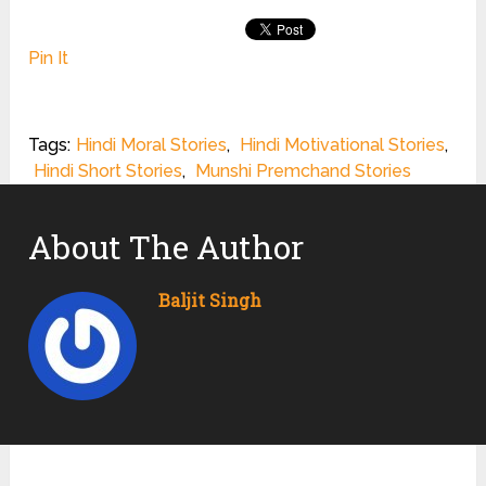
Pin It
Tags:
Hindi Moral Stories
,
Hindi Motivational Stories
,
Hindi Short Stories
,
Munshi Premchand Stories
About The Author
Baljit Singh