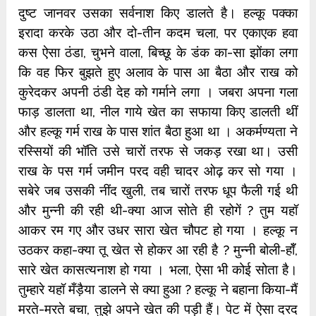
दुष्ट जानवर उसका सर्वनाश किए डालते है। हल्कू पक्का
इरादा करके उठा और दो-तीन कदम चला, पर एकाएक हवा
कस ऐसा ठंडा, चुभने वाला, बिच्छू के डंक का-सा झोंका लगा
कि वह फिर बुझते हुए अलाव के पास आ बैठा और राख को
कुरेदकर अपनी ठंडी देह को गर्माने लगा । जबरा अपना गला
फाड़ डालता था, नील गाये खेत का सफाया किए डालती थीं
और हल्कू गर्म राख के पास शांत बैठा हुआ था । अकर्मण्यता ने
रस्सियों की भॉति उसे चारों तरफ से जकड़ रखा था। उसी
राख के पस गर्म जमीन परद वही चादर ओढ़ कर सो गया ।
सबेरे जब उसकी नींद खुली, तब चारों तरफ धूप फैली गई थी
और मुन्नी की रही थी-क्या आज सोते ही रहोगें ? तुम यहॉ
आकर रम गए और उधर सारा खेत चौपट हो गया । हल्कू न
उठकर कहा-क्या तू खेत से होकर आ रही है ? मुन्नी बोली-हॉँ,
सारे खेत कासत्यनाश हो गया । भला, ऐसा भी कोई सोता है।
तुम्हारे यहॉ मँड़ैया डालने से क्या हुआ ? हल्कू ने बहाना किया-मैं
मरते-मरते बचा, तुझे अपने खेत की पड़ी हैं। पेट में ऐसा दरद