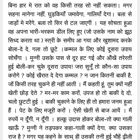
बिना हार मे रात को वह किसी तरह सो नहीं सकता। मगर
सहना मानेगा नहीं, घुड़कियाँ जमावेगा, गालियॉं देगा। बला से
जाड़ों मे मरेंगे, बला तो सिर से टल जाएगी । यह सोचता हुआ
वह अपना भारी-भरकम डील लिए हुए (जो उसके नाम को झूठ
सिध्द करता था ) स्त्री के समीप आ गया और खुशामद करके
बोला-दे दे, गला तो छूटे ।कम्मल के लिए कोई दूसरा उपाय
सोचँगा । मुन्नी उसके पास से दूर हट गई और ऑंखें तरेरती
हुई बोली-कर चुके दूसरा उपाय! जरा सुनूँ तो कौन-सा उपाय
करोगे ? कोई खैरात दे देगा कम्मल ? न जान कितनी बाकी है,
जों किसी तरह चुकने ही नहीं आती । मैं कहती हूं, तुम क्यों नहीं
खेती छोड़ देते ? मर-मर काम करों, उपज हो तो बाकी दे दो,
चलो छुटटी हुई । बाकी चुकाने के लिए ही तो हमारा जनम हुआ
हैं । पेट के लिए मजूरी करों । ऐसी खेती से बाज आयें । मैं
रुपयें न दूँगी, न दूँगी । हल्कू उदास होकर बोला-तो क्या गाली
खाऊँ ? मुन्नी ने तड़पकर कहा-गाली क्यों देगा, क्या उसका
राज है ? मगर यह कहने के साथ् ही उसकी तनी हुई भौहें ढ़ीली