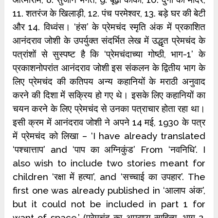
11. शतरंज के खिलाड़ी, 12. पंच परमेश्‍वर, 13. बड़े घर की बेटी
और 14. विध्‍वंस। ‘हंस’ के प्रेमचंद स्‍मृति अंक में प्रकाशित
आनंदराव जोशी के उपर्युक्‍त संदर्भित लेख में उद्धृत प्रेमचंद के
पत्रांशों से सुस्‍पष्‍ट है कि ‘प्रेमचंदाच्‍या गोष्‍ठी, भाग-1’ के
प्रकाशनोपरांत आनंदराव जोशी इस संकलन के द्वितीय भाग के
लिए प्रेमचंद की कतिपय अन्‍य कहानियों के मराठी अनुवाद
करने की दिशा में सक्रिय हो गए थे। इसके लिए कहानियों का
चयन करने के लिए प्रेमचंद से उनका पत्राचार होता रहा था।
इसी क्रम में आनंदराव जोशी ने अपने 14 मई, 1930 के पत्र
में प्रेमचंद को लिखा – ‘I have already translated
‘पश्‍चात्ताप’ and ‘पाप का अग्निकुंड’ From ‘नवनिधि’. I
also wish to include two stories meant for
children ‘रक्षा में हत्‍या’, and ‘सच्‍चाई का उपहार’. The
first one was already published in ‘आलाप अंक’,
but it could not be included in part 1 for
want of space.’ (प्रेमचंद का अप्राप्य साहित्‍य, भाग 2,