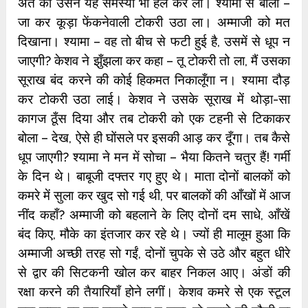
अंत को उसने यह समस्‍या भी हल कर ली। श्‍यामा से बोला –
जा कर कूड़ा फेंकनेवाली टोकरी उठा ला। अम्माजी को मत
दिखाना। श्‍यामा – वह तो बीच से फटी हुई है, उसमें से धूप न
जाएगी? केशव ने झुँझला कर कहा – तू टोकरी तो ला, मैं उसका
सूराख बंद करने की कोई हिकमत निकालूँगा न। श्‍यामा दौड़
कर टोकरी उठा लाई। केशव ने उसके सूराख में थोड़ा-सा
कागज ठूँस दिया और तब टोकरी को एक टहनी से टिकाकर
बोला – देख, ऐसे ही घोंसले पर इसकी आड़ कर दूँगा। तब कैसे
धूप जाएगी? श्‍यामा ने मन में सोचा – भैया कितने चतुर हैं! गर्मी
के दिन थे। बाबूजी दफ्तर गए हुए थे। माता दोनों बालकों को
कमरे में सुला कर खुद सो गई थी, पर बालकों की आँखों में आज
नींद कहाँ? अम्माजी को बहलाने के लिए दोनों दम साधे, आँखें
बंद किए, मौके का इंतजार कर रहे थे। ज्‍यों ही मालूम हुआ कि
अम्माजी अच्‍छी तरह सो गईं, दोनों चुपके से उठे और बहुत धीरे
से द्वार की सिटकनी खोल कर बाहर निकल आए। अंडों की
रक्षा करने की तैयारियाँ होने लगीं। केशव कमरे से एक स्‍टूल