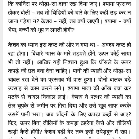
कि कार्निस पर थोड़ा-सा दाना रख दिया जाए। श्‍यामा प्रसन्‍न
होकर बोली – तब तो चिडि़यों को चारे के लिए कहीं उड़ कर न
जाना पड़ेगा न? केशव – नहीं, तब क्‍यों जाएगी। श्‍यामा – क्‍यों
भैया, बच्‍चों को धूप न लगती होगी?
केशव का ध्‍यान इस कष्‍ट की ओर न गया था – अवश्‍य कष्‍ट हो
रहा होगा। बिचारे प्‍यास के मारे तड़पते होंगे, ऊपर कोई साया
भी तो नहीं। आखिर यही निश्‍चय हुआ कि घोंसले के ऊपर
कपड़े की छत बना देना चाहिए। पानी की प्‍याली और थोड़ा-सा
चावल रख देने का प्रस्‍ताव भी पास हुआ। दोनों बालक बड़े
उत्‍साह से काम करने लगे। श्‍यामा माता की आँख बचा कर
मटके से चावल निकाल लाई। केशव ने पत्‍थर की प्‍याली का
तेल चुपके से जमीन पर गिरा दिया और उसे खूब साफ करके
उसमें पानी भरा। अब चाँदनी के लिए कपड़ा कहाँ से आए?
फिर, ऊपर बिना तीलियों के कपड़ा ठहरेगा कैसे और तीलियाँ
खड़ी कैसे होंगी? केशव बड़ी देर तक इसी उधेड़बुन में रहा।