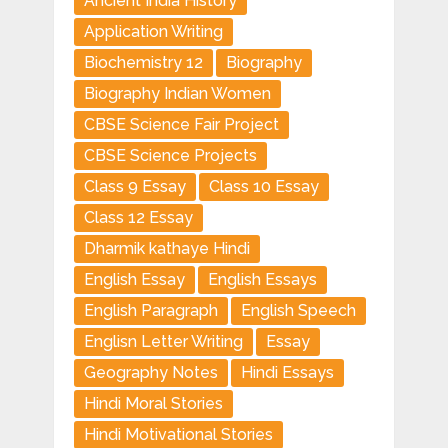
Ancient India History
Application Writing
Biochemistry 12
Biography
Biography Indian Women
CBSE Science Fair Project
CBSE Science Projects
Class 9 Essay
Class 10 Essay
Class 12 Essay
Dharmik kathaye Hindi
English Essay
English Essays
English Paragraph
English Speech
Englisn Letter Writing
Essay
Geography Notes
Hindi Essays
Hindi Moral Stories
Hindi Motivational Stories