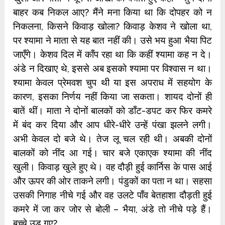
बाहर कब निकल आए? मैंने मना किया था कि दोपहर को न
निकलना, किसने किवाड़ खोला? किवाड़ केशव ने खोला था,
पर श्‍यामा ने माता से यह बात नहीं की। उसे भय हुआ भैया पिट
जाएँगे। केशव दिल में काँप रहा था कि कहीं श्‍यामा कह न दे।
अंडे न दिखाए थे, इससे अब इसको श्‍यामा पर विश्‍वास न था।
श्‍यामा केवल प्रेमवश चुप थी या इस अपराध में सहयोग के
कारण, इसका निर्णय नहीं किया जा सकता। शायद दोनों ही
बातें थीं। माता ने दोनों बालकों को डाँट-डपट कर फिर कमरे
में बंद कर दिया और आप धीरे-धीरे उन्‍हें पंखा झलने लगी।
अभी केवल दो बजे थे। तेज लू चल रही थी। अबकी दोनों
बालकों को नींद आ गई। चार बजे एकाएक श्‍यामा की नींद
खुली। किवाड़ खुले हुए थे। वह दौड़ी हुई कार्निस के पास आई
और ऊपर की ओर ताकने लगी। पंडुकों का पता न था। सहसा
उसकी निगाह नीचे गई और वह उलटे पाँव बेतहाशा दौड़ती हुई
कमरे में जा कर जोर से बोली – भैया, अंडे तो नीचे पड़े हैं।
बच्‍चे उड़ गए?