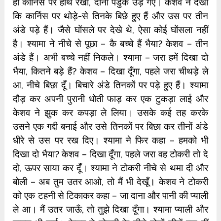
ही कार्निस पर हाथ रखा, दोनों पंडुक उड़ गए। केशव ने देखा
कि कार्निस पर थोड़े-से तिनके बिछे हुए हैं और उस पर तीन
अंडे पड़े हैं। जैसे घोंसले पर देखे थे, ऐसा कोई घोंसला नहीं
है। श्‍यामा ने नीचे से पूछा – कै बच्‍चे हैं भैया? केशव – तीन
अंडे हैं। अभी बच्‍चे नहीं निकले। श्‍यामा – जरा हमें दिखा दो
भैया, कितने बड़े हैं? केशव – दिखा दूँगा, पहले जरा चीथड़े ले
आ, नीचे बिछा दूँ। बिचारे अंडे तिनकों पर पड़े हुए हैं। श्‍यामा
दौड़ कर अपनी पुरानी धोती फाड़ कर एक टुकड़ा लाई और
केशव ने झुक कर कपड़ा ले लिया। उसके कई तह करके
उसने एक गद्दी बनाई और उसे तिनकों पर बिछा कर तीनों अंडे
धीरे से उस पर रख दिए। श्‍यामा ने फिर कहा – हमको भी
दिखा दो भैया? केशव – दिखा दूँगा, पहले जरा वह टोकरी तो दे
दो, ऊपर साया कर दूँ। श्‍यामा ने टोकरी नीचे से थमा दी और
बोली – अब तुम उतर आओ, तो मैं भी देखूँ। केशव ने टोकरी
को एक टहनी से टिकाकर कहा – जा दाना और पानी की प्‍याली
ले आ। मैं उतर जाऊँ, तो तुझे दिखा दूँगा। श्‍यामा प्‍याली और