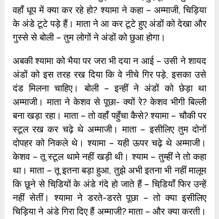
वहाँ धूप में क्‍या कर रहे हो? श्‍यामा ने कहा – अम्माजी, चिड़िया
के अंडे टूटे पड़े हैं। माता ने आ कर टूटे हुए अंडों को देखा और
गुस्‍से से बोली – तुम लोगों ने अंडों को छुआ होगा।
अबकी श्‍यामा को भैया पर जरा भी दया न आई – उसी ने शायद
अंडों को इस तरह रख दिया कि वे नीचे गिर पड़े, इसका उसे
दंड मिलना चाहिए। बोली – इन्‍हीं ने अंडों को छेड़ा था
अम्माजी। माता ने केशव से पूछा- क्‍यों रे? केशव भीगी बिल्‍ली
बना खड़ा रहा। माता – तो वहाँ पहुँचा कैसे? श्‍यामा – चौकी पर
स्‍टूल रख कर चढ़े थे अम्माजी। माता – इसीलिए तुम दोनों
दोपहर को निकले थे। श्‍यामा – यही ऊपर चढ़े थे अम्माजी।
केशव – तू स्‍टूल थामे नहीं खड़ी थी। श्‍याम – तुम्‍हीं ने तो कहा
था। माता – तू इतना बड़ा हुआ, तुझे अभी इतना भी नहीं मालूम
कि छूने से चिडि़यों के अंडे गंदे हो जाते हैं – चिडि़याँ फिर उन्‍हें
नहीं सेतीं। श्‍यामा ने डरते-डरते पूछा – तो क्‍या इसीलिए
चिड़िया ने अंडे गिरा दिए हैं अम्माजी? माता – और क्‍या करती।