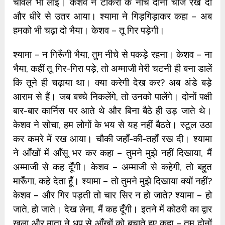
चावल भी लाई। केशव ने टोकरी के नीचे दोनों चीजें रख दीं
और धीरे से उतर आया। श्‍यामा ने गिड़गिड़ाकर कहा – अब
हमको भी चढ़ा दो भैया। केशव – तू गिर पड़ेगी।
श्‍यामा – न गिरूँगी भैया, तुम नीचे से पकड़े रहना। केशव – ना
भैया, कहीं तू गिर-गिरा पड़े, तो अम्माजी मेरी चटनी ही बना डालें
कि तूने ही चढ़ाया था। क्‍या करेगी देख कर? अब अंडे बड़े
आराम से हैं। जब बच्‍चे निकलेंगे, तो उनको पालेंगे। दोनों पक्षी
बार-बार कार्निस पर आते थे और बिना बैठे ही उड़ जाते थे।
केशव ने सोचा, हम लोगों के भय से यह नहीं बैठते। स्‍टूल उठा
कर कमरे में रख आया। चौकी जहाँ-की-तहाँ रख दी। श्‍यामा
ने आँखों में आँसू भर कर कहा – तुमने मुझे नहीं दिखाया, मैं
अम्माजी से कह दूँगी। केशव – अम्माजी से कहेगी, तो बहुत
मारूँगा, कहे देता हूँ। श्‍यामा – तो तुमने मुझे दिखाया क्‍यों नहीं?
केशव – और गिर पड़ती तो चार सिर न हो जाते? श्‍यामा – हो
जाते, हो जाते। देख लेना, मैं कह दूँगी। इतने में कोठरी का द्वार
खुला और माता ने धूप से आँखों को बचाते हुए कहा – तुम दोनों