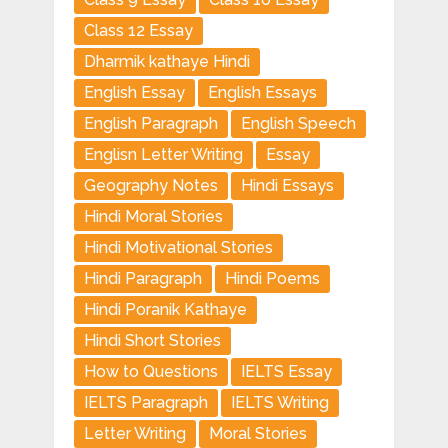
Class 12 Essay
Dharmik kathaye Hindi
English Essay
English Essays
English Paragraph
English Speech
Englisn Letter Writing
Essay
Geography Notes
Hindi Essays
Hindi Moral Stories
Hindi Motivational Stories
Hindi Paragraph
Hindi Poems
Hindi Poranik Kathaye
Hindi Short Stories
How to Questions
IELTS Essay
IELTS Paragraph
IELTS Writing
Letter Writing
Moral Stories