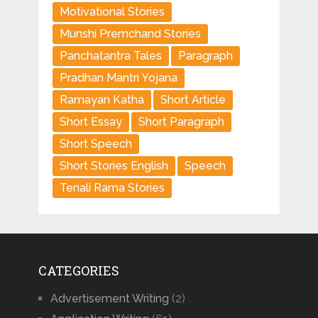
Motivational Stories
Munshi Premchand Stories
Panchatantra Tales
Paragraph
Pradhan Mantri Yojana
Ramayan Katha
Short Article
Short Essay
Short Paragraph
Short Speech
Short Stories English
Speech
Tenali Rama Stories
CATEGORIES
Advertisement Writing
(2)