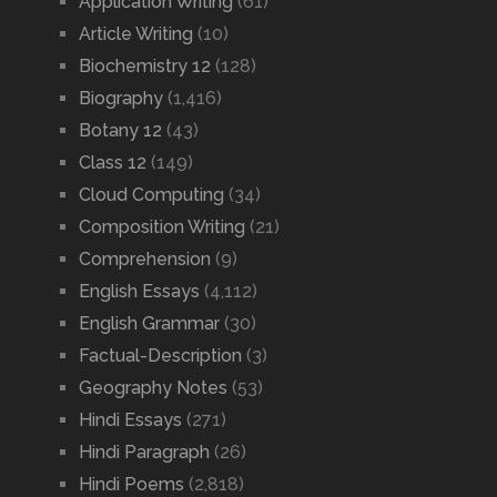
Application Writing
(61)
Article Writing
(10)
Biochemistry 12
(128)
Biography
(1,416)
Botany 12
(43)
Class 12
(149)
Cloud Computing
(34)
Composition Writing
(21)
Comprehension
(9)
English Essays
(4,112)
English Grammar
(30)
Factual-Description
(3)
Geography Notes
(53)
Hindi Essays
(271)
Hindi Paragraph
(26)
Hindi Poems
(2,818)