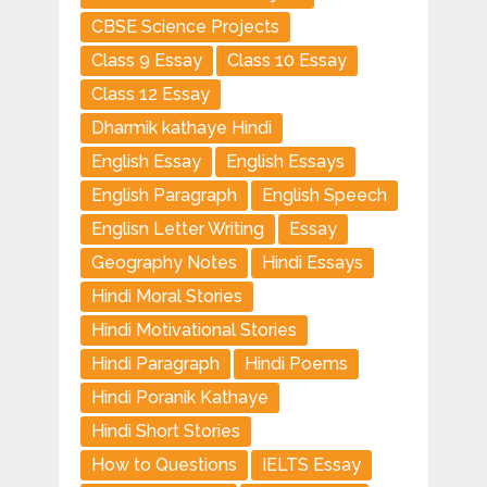
CBSE Science Projects
Class 9 Essay
Class 10 Essay
Class 12 Essay
Dharmik kathaye Hindi
English Essay
English Essays
English Paragraph
English Speech
Englisn Letter Writing
Essay
Geography Notes
Hindi Essays
Hindi Moral Stories
Hindi Motivational Stories
Hindi Paragraph
Hindi Poems
Hindi Poranik Kathaye
Hindi Short Stories
How to Questions
IELTS Essay