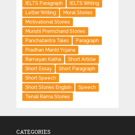
IELTS Paragraph
IELTS Writing
Letter Writing
Moral Stories
Motivational Stories
Munshi Premchand Stories
Panchatantra Tales
Paragraph
Pradhan Mantri Yojana
Ramayan Katha
Short Article
Short Essay
Short Paragraph
Short Speech
Short Stories English
Speech
Tenali Rama Stories
CATEGORIES