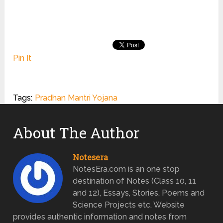
Pin It
Tags:
Pradhan Mantri Yojana
About The Author
Notesera
NotesEra.com is an one stop
destination of Notes (Class 10, 11
and 12), Essays, Stories, Poems and
Science Projects etc. Website
provides authentic information and notes from